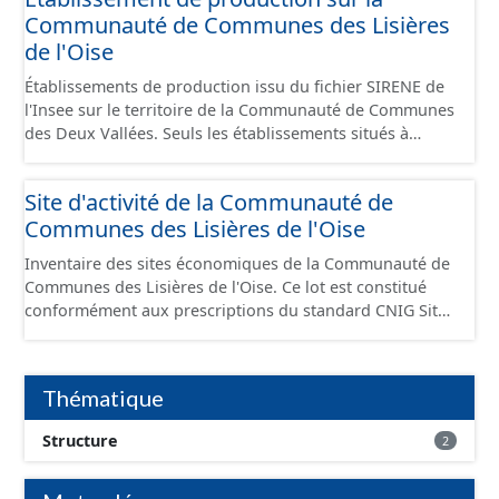
Communauté de Communes des Lisières
de l'Oise
Établissements de production issu du fichier SIRENE de
l'Insee sur le territoire de la Communauté de Communes
des Deux Vallées. Seuls les établissements situés à
l'intérieur d'un site économique sont téléchargeables au
format GeoPackage et GeoJson et structurés
Site d'activité de la Communauté de
conformément aux prescriptions du standard CNIG Sites
Communes des Lisières de l'Oise
Économiques. Ce lot ne contient pas la référence aux
terrains à vocation économique à ce jour. Il est filtré au-
Inventaire des sites économiques de la Communauté de
delà des prescriptions du CNIG se limitant aux SCI.
Communes des Lisières de l'Oise. Ce lot est constitué
conformément aux prescriptions du standard CNIG Sites
Economiques et fourni au format GeoPackage et
GeoJson.
Thématique
Structure
2