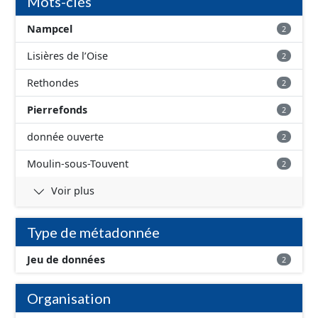
Mots-clés
Nampcel
2
Lisières de l’Oise
2
Rethondes
2
Pierrefonds
2
donnée ouverte
2
Moulin-sous-Touvent
2
Voir plus
Type de métadonnée
Jeu de données
2
Organisation