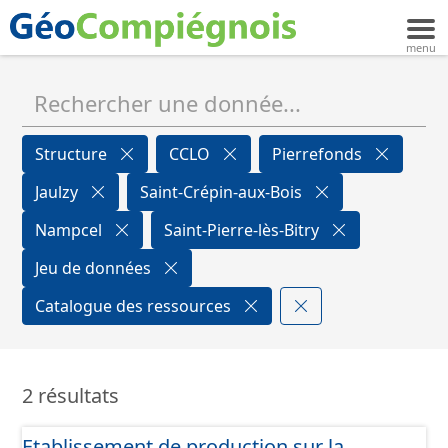
Structure
CCLO
Pierrefonds
Jaulzy
Saint-Crépin-aux-Bois
Nampcel
Saint-Pierre-lès-Bitry
Jeu de données
Catalogue des ressources
2 résultats
Etablissement de production sur la