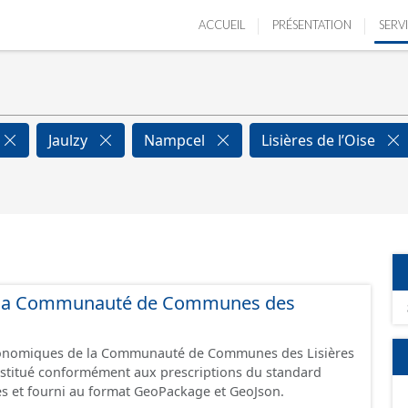
ACCUEIL
PRÉSENTATION
SERV
Jaulzy
Nampcel
Lisières de l’Oise
 de la Communauté de Communes des
économiques de la Communauté de Communes des Lisières
constitué conformément aux prescriptions du standard
s et fourni au format GeoPackage et GeoJson.