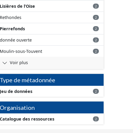
Lisières de l’Oise
2
Rethondes
2
Pierrefonds
2
donnée ouverte
2
Moulin-sous-Touvent
2
Voir plus
Type de métadonnée
Jeu de données
2
Organisation
Catalogue des ressources
2