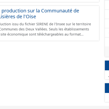
e production sur la Communauté de
ières de l'Oise
ction issu du fichier SIRENE de l'Insee sur le territoire
s Deux Vallées. Seuls les établissements
un site économique sont téléchargeables au format
 et structurés conformément aux prescriptions du
onomiques. Ce lot ne contient pas la référence aux
omique à ce jour. Il est filtré au-delà des prescriptions
 SCI.