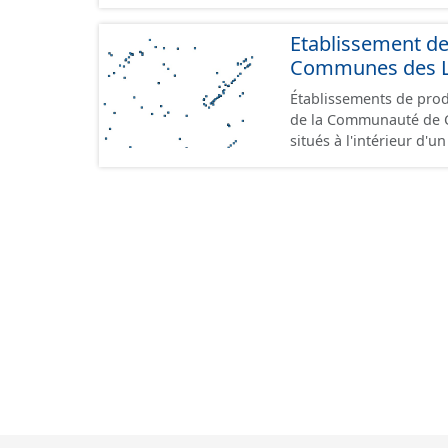
Etablissement d
Communes des Lis
Établissements de produ
de la Communauté de Communes de
situés à l'intérieur d'
GeoPackage et GeoJson
standard CNIG Sites Éc
terrains à vocation écon
du CNIG se limitant aux