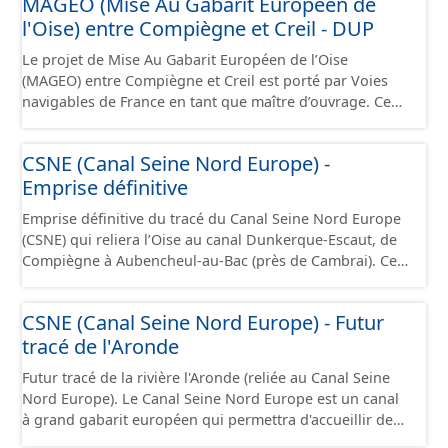
MAGEO (Mise Au Gabarit Européen de
jusque 11,40 mètres de large, pouvant contenir 4 400
d’alimentation du ou des points d'eau (lieu des points de
l'Oise) entre Compiègne et Creil - DUP
tonnes de marchandises, soit l'équivalent de 220
la surface du sol qui contribuent à l’alimentation du
camions. Cette ressource est disponible uniquement sur
captage). Les notions d’« aire d’alimentation » et de «
Le projet de Mise Au Gabarit Européen de l’Oise
la partie du sud CSNE.
bassin d’alimentation » de captages (AAC, BAC) sont ici
(MAGEO) entre Compiègne et Creil est porté par Voies
considérées comme synonymes. Ce jeu de données
navigables de France en tant que maître d’ouvrage. Ce
correspond aux périmètres administratifs des AAC et
projet a pour objectif de garantir un mouillage de 4
aux périmètres des sous-secteurs des aires de Baugy et
mètres (contre 3 mètres aujourd’hui) entre Compiègne et
CSNE (Canal Seine Nord Europe) -
des Hospices.
Creil, afin d’accueillir des convois gabarit européen Vb
Emprise définitive
transportant jusqu’à 4 400 tonnes de marchandises. Ce
projet se situe au débouché sud du canal Seine-Nord
Emprise définitive du tracé du Canal Seine Nord Europe
Europe, maillon central de la liaison fluviale Seine-
(CSNE) qui reliera l’Oise au canal Dunkerque-Escaut, de
Escaut. Il s’étend sur 42 kilomètres de linéaire, depuis le
Compiègne à Aubencheul-au-Bac (près de Cambrai). Ce
pont SNCF de Compiègne jusqu’à l’écluse de Creil, et
canal à grand gabarit européen permettra d'accueillir
traverse 22 communes dans le département de l’Oise.
des bateaux d’une longueur allant jusque 185 mètres et
Cette ressource contient le périmètre de la déclaration
CSNE (Canal Seine Nord Europe) - Futur
jusque 11,40 mètres de large, pouvant contenir 4 400
d'utilité publique (DUP).
tracé de l'Aronde
tonnes de marchandises, soit l'équivalent de 220
camions. Cette ressource est disponible uniquement sur
Futur tracé de la rivière l'Aronde (reliée au Canal Seine
la partie du sud CSNE.
Nord Europe). Le Canal Seine Nord Europe est un canal
à grand gabarit européen qui permettra d'accueillir des
bateaux d’une longueur allant jusque 185 mètres et