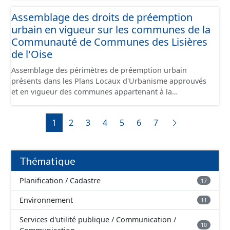
jusque 11,40 mètres de large, pouvant contenir 4 400
Assemblage des droits de préemption
tonnes de marchandises, soit l'équivalent de 220
urbain en vigueur sur les communes de la
camions. Il reliera l’Oise au canal Dunkerque-Escaut, de
Compiègne à Aubencheul-au-Bac (près de Cambrai).
Communauté de Communes des Lisières
de l'Oise
Assemblage des périmètres de préemption urbain
présents dans les Plans Locaux d'Urbanisme approuvés
et en vigueur des communes appartenant à la
Communauté de Communes de la Plaines d'Estrées.
Cette donnée a été numérisé conformément aux
1
2
3
4
5
6
7
prescriptions nationales du CNIG. Malgré l'attention
portée à la création de ces données, il est rappelé que
seuls les documents papiers font foi et sont opposables
d'un point de vue juridique.
Thématique
Planification / Cadastre
17
Environnement
11
Services d'utilité publique / Communication /
10