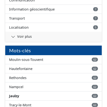
Communication
Information géoscientifique
7
Transport
7
Localisation
5
Voir plus
Mots-clés
Moulin-sous-Touvent
62
Hautefontaine
62
Rethondes
62
Nampcel
62
Jaulzy
62
Tracy-le-Mont
62