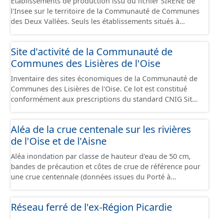
Établissements de production issu du fichier SIRENE de
l'Insee sur le territoire de la Communauté de Communes
des Deux Vallées. Seuls les établissements situés à
l'intérieur d'un site économique sont téléchargeables au
format GeoPackage et GeoJson et structurés
Site d'activité de la Communauté de
conformément aux prescriptions du standard CNIG Sites
Communes des Lisières de l'Oise
Économiques. Ce lot ne contient pas la référence aux
terrains à vocation économique à ce jour. Il est filtré au-
Inventaire des sites économiques de la Communauté de
delà des prescriptions du CNIG se limitant aux SCI.
Communes des Lisières de l'Oise. Ce lot est constitué
conformément aux prescriptions du standard CNIG Sites
Economiques et fourni au format GeoPackage et
GeoJson.
Aléa de la crue centenale sur les rivières
de l'Oise et de l'Aisne
Aléa inondation par classe de hauteur d'eau de 50 cm,
bandes de précaution et côtes de crue de référence pour
une crue centennale (données issues du Porté à
Connaissance 2025) découpés sur le territoire des
communes du Grand Compiégnois.
Réseau ferré de l'ex-Région Picardie