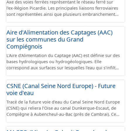
Axe des voies ferrées représentant le réseau ferré sur
l'ex-Région Picardie. Les principales liaisons ferroviaires
sont représentées ainsi que plusieurs embranchements
particuliers permettant de desservir notamment de
grandes zones d'activité. Certaines voies représentées
Aire d'Alimentation des Captages (AAC)
sont désaffectées mais sont toujours physiquement
sur les communes du Grand
présentes sur le terrain.
Compiégnois
L'Aire d’Alimentation du Captage (AAC) est définie sur des
bases hydrologiques ou hydrogéologiques. Elle
correspond aux surfaces sur lesquelles l’eau qui s’infiltre
ou ruisselle participe à l’alimentation de la ressource en
eau dans laquelle se fait le prélèvement. Ainsi, l’AAC
CSNE (Canal Seine Nord Europe) - Future
correspond : - pour un ouvrage de prélèvement destiné
voie d'eau
à l'eau potable en eau superficielle : au sous-bassin
versant situé en amont de la ou des prises d’eau
Tracé de la future voie d'eau du Canal Seine Nord Europe
éventuellement complété par la surface concernée par
(CSNE) qui reliera l’Oise au canal Dunkerque-Escaut, de
l'apport d'eau souterraine externe à ce bassin versant
Compiègne à Aubencheul-au-Bac (près de Cambrai). Ce
(ex: nappe de socle ou nappe d'accompagnement des
canal à grand gabarit européen permettra d'accueillir
cours d'eau), - pour un ouvrage de prélèvement destiné
des bateaux d’une longueur allant jusque 185 mètres et
à l'eau potable en eau souterraine : au bassin