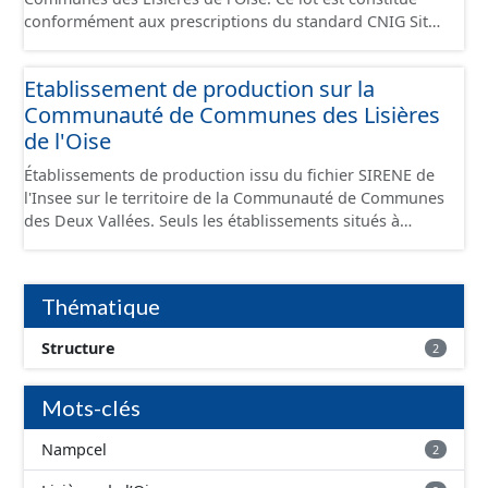
conformément aux prescriptions du standard CNIG Sites
Economiques et fourni au format GeoPackage et
GeoJson.
Etablissement de production sur la
Communauté de Communes des Lisières
de l'Oise
Établissements de production issu du fichier SIRENE de
l'Insee sur le territoire de la Communauté de Communes
des Deux Vallées. Seuls les établissements situés à
l'intérieur d'un site économique sont téléchargeables au
format GeoPackage et GeoJson et structurés
conformément aux prescriptions du standard CNIG Sites
Thématique
Économiques. Ce lot ne contient pas la référence aux
terrains à vocation économique à ce jour. Il est filtré au-
Structure
2
delà des prescriptions du CNIG se limitant aux SCI.
Mots-clés
Nampcel
2