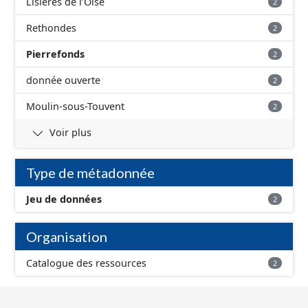
Lisières de l’Oise
2
Rethondes
2
Pierrefonds
2
donnée ouverte
2
Moulin-sous-Touvent
2
Voir plus
Type de métadonnée
Jeu de données
2
Organisation
Catalogue des ressources
2