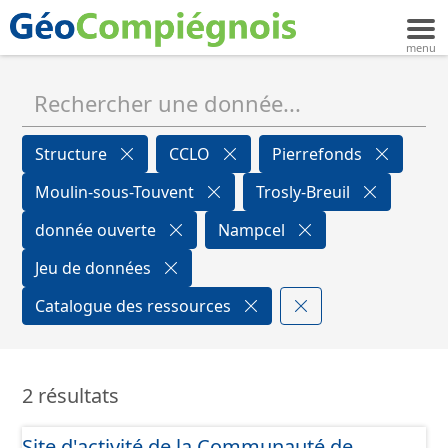
Structure
CCLO
Pierrefonds
Moulin-sous-Touvent
Trosly-Breuil
donnée ouverte
Nampcel
Jeu de données
Catalogue des ressources
2 résultats
Site d'activité de la Communauté de