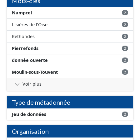
Mots-clés
Nampcel
2
Lisières de l’Oise
2
Rethondes
2
Pierrefonds
2
donnée ouverte
2
Moulin-sous-Touvent
2
Voir plus
Type de métadonnée
Jeu de données
2
Organisation