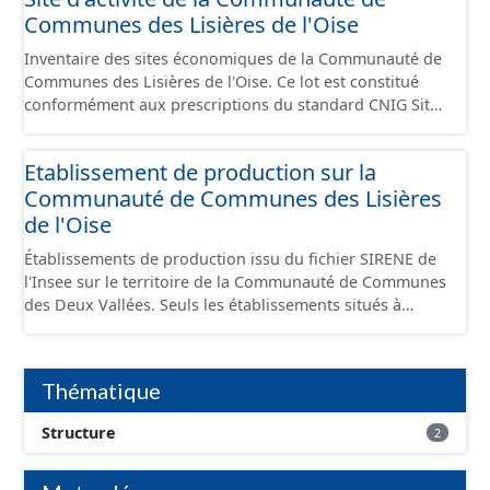
Communes des Lisières de l'Oise
Inventaire des sites économiques de la Communauté de
Communes des Lisières de l'Oise. Ce lot est constitué
conformément aux prescriptions du standard CNIG Sites
Economiques et fourni au format GeoPackage et
GeoJson.
Etablissement de production sur la
Communauté de Communes des Lisières
de l'Oise
Établissements de production issu du fichier SIRENE de
l'Insee sur le territoire de la Communauté de Communes
des Deux Vallées. Seuls les établissements situés à
l'intérieur d'un site économique sont téléchargeables au
format GeoPackage et GeoJson et structurés
conformément aux prescriptions du standard CNIG Sites
Thématique
Économiques. Ce lot ne contient pas la référence aux
terrains à vocation économique à ce jour. Il est filtré au-
Structure
2
delà des prescriptions du CNIG se limitant aux SCI.