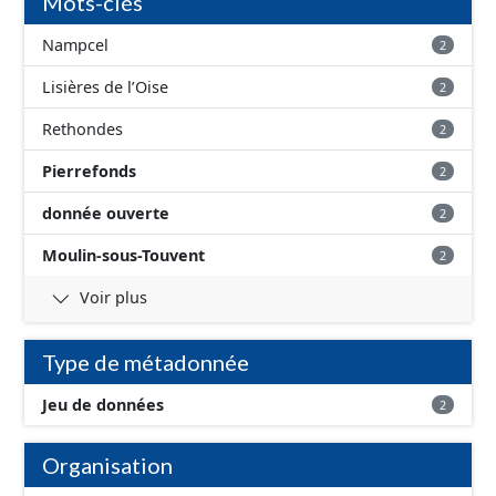
Mots-clés
Nampcel
2
Lisières de l’Oise
2
Rethondes
2
Pierrefonds
2
donnée ouverte
2
Moulin-sous-Touvent
2
Voir plus
Type de métadonnée
Jeu de données
2
Organisation