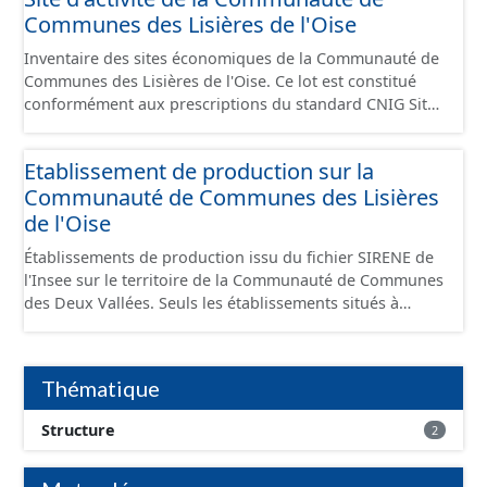
Communes des Lisières de l'Oise
Inventaire des sites économiques de la Communauté de
Communes des Lisières de l'Oise. Ce lot est constitué
conformément aux prescriptions du standard CNIG Sites
Economiques et fourni au format GeoPackage et
GeoJson.
Etablissement de production sur la
Communauté de Communes des Lisières
de l'Oise
Établissements de production issu du fichier SIRENE de
l'Insee sur le territoire de la Communauté de Communes
des Deux Vallées. Seuls les établissements situés à
l'intérieur d'un site économique sont téléchargeables au
format GeoPackage et GeoJson et structurés
conformément aux prescriptions du standard CNIG Sites
Thématique
Économiques. Ce lot ne contient pas la référence aux
terrains à vocation économique à ce jour. Il est filtré au-
Structure
2
delà des prescriptions du CNIG se limitant aux SCI.