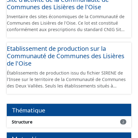
Communes des Lisières de l'Oise
Inventaire des sites économiques de la Communauté de
Communes des Lisières de l'Oise. Ce lot est constitué
conformément aux prescriptions du standard CNIG Sites
Economiques et fourni au format GeoPackage et
GeoJson.
Etablissement de production sur la
Communauté de Communes des Lisières
de l'Oise
Établissements de production issu du fichier SIRENE de
l'Insee sur le territoire de la Communauté de Communes
des Deux Vallées. Seuls les établissements situés à
l'intérieur d'un site économique sont téléchargeables au
format GeoPackage et GeoJson et structurés
conformément aux prescriptions du standard CNIG Sites
Thématique
Économiques. Ce lot ne contient pas la référence aux
terrains à vocation économique à ce jour. Il est filtré au-
Structure
2
delà des prescriptions du CNIG se limitant aux SCI.