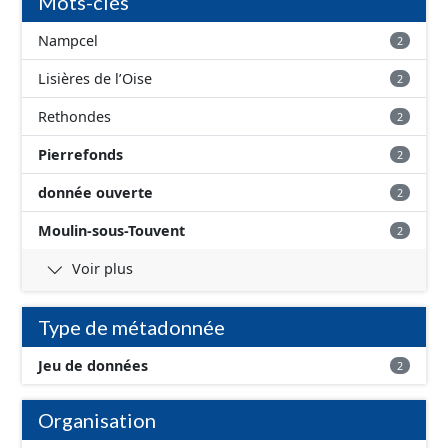
Mots-clés
Nampcel
2
Lisières de l’Oise
2
Rethondes
2
Pierrefonds
2
donnée ouverte
2
Moulin-sous-Touvent
2
Voir plus
Type de métadonnée
Jeu de données
2
Organisation