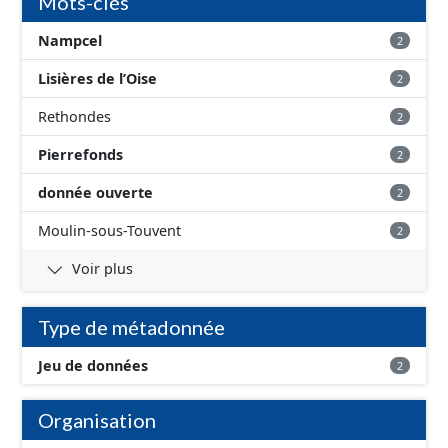
Mots-clés
Nampcel
2
Lisières de l’Oise
2
Rethondes
2
Pierrefonds
2
donnée ouverte
2
Moulin-sous-Touvent
2
Voir plus
Type de métadonnée
Jeu de données
2
Organisation