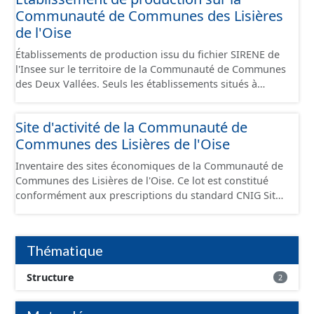
Communauté de Communes des Lisières
de l'Oise
Établissements de production issu du fichier SIRENE de
l'Insee sur le territoire de la Communauté de Communes
des Deux Vallées. Seuls les établissements situés à
l'intérieur d'un site économique sont téléchargeables au
format GeoPackage et GeoJson et structurés
Site d'activité de la Communauté de
conformément aux prescriptions du standard CNIG Sites
Communes des Lisières de l'Oise
Économiques. Ce lot ne contient pas la référence aux
terrains à vocation économique à ce jour. Il est filtré au-
Inventaire des sites économiques de la Communauté de
delà des prescriptions du CNIG se limitant aux SCI.
Communes des Lisières de l'Oise. Ce lot est constitué
conformément aux prescriptions du standard CNIG Sites
Economiques et fourni au format GeoPackage et
GeoJson.
Thématique
Structure
2