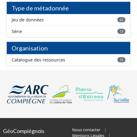
Type de métadonnée
Jeu de données
62
Série
13
Organisation
Catalogue des ressources
75
Nous contacter
GéoCompiégnois
Mentions Légales