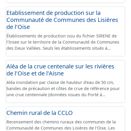
Economiques et fourni au format GeoPackage et
GeoJson.
Etablissement de production sur la
Communauté de Communes des Lisières
de l'Oise
Établissements de production issu du fichier SIRENE de
l'Insee sur le territoire de la Communauté de Communes
des Deux Vallées. Seuls les établissements situés à
l'intérieur d'un site économique sont téléchargeables au
format GeoPackage et GeoJson et structurés
Aléa de la crue centenale sur les rivières
conformément aux prescriptions du standard CNIG Sites
de l'Oise et de l'Aisne
Économiques. Ce lot ne contient pas la référence aux
terrains à vocation économique à ce jour. Il est filtré au-
Aléa inondation par classe de hauteur d'eau de 50 cm,
delà des prescriptions du CNIG se limitant aux SCI.
bandes de précaution et côtes de crue de référence pour
une crue centennale (données issues du Porté à
Connaissance 2025) découpés sur le territoire des
communes du Grand Compiégnois.
Chemin rural de la CCLO
Recensement des chemins ruraux des communes de la
Communauté de Communes des Lisières de l'Oise. Les