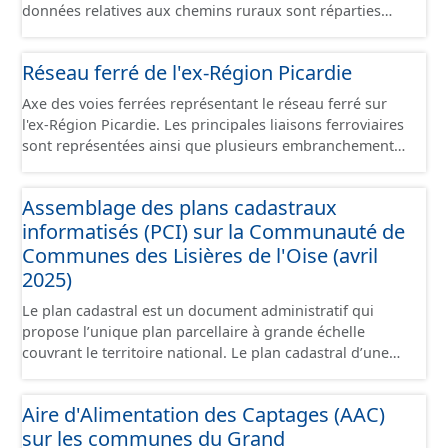
données relatives aux chemins ruraux sont réparties
dans plusieurs jeux de données : - Chemins : le point
d’origine du chemin. - Tronçons : les informations
Réseau ferré de l'ex-Région Picardie
générales du chemin (longueur, largeur, etc.). - Secteurs :
les informations générales du chemin et données
Axe des voies ferrées représentant le réseau ferré sur
relevées sur le terrain. - Éléments : les éléments naturels
l'ex-Région Picardie. Les principales liaisons ferroviaires
relevés sur les chemins (bois, talus, bande enherbée,
sont représentées ainsi que plusieurs embranchements
etc.). - Observations : les observations relevées sur les
particuliers permettant de desservir notamment de
chemins concernant la fauche, l'élagage, le balisage, etc.
grandes zones d'activité. Certaines voies représentées
- Plantations : proposition de plantation de haies (haie
Assemblage des plans cadastraux
sont désaffectées mais sont toujours physiquement
basse, haie mixte, etc.).
informatisés (PCI) sur la Communauté de
présentes sur le terrain.
Communes des Lisières de l'Oise (avril
2025)
Le plan cadastral est un document administratif qui
propose l’unique plan parcellaire à grande échelle
couvrant le territoire national. Le plan cadastral d’une
commune est découpé en sections, elles-mêmes
pouvant être découpées en subdivisions de sections,
Aire d'Alimentation des Captages (AAC)
communément appelées « feuilles de plan ». La parcelle
sur les communes du Grand
est l’unité cadastrale de base. C’est un terrain d’un seul