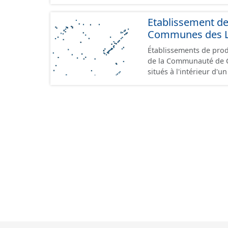
Etablissement d
Communes des Lis
Établissements de produ
de la Communauté de Communes de
situés à l'intérieur d'
GeoPackage et GeoJson
standard CNIG Sites Éc
terrains à vocation écon
du CNIG se limitant aux