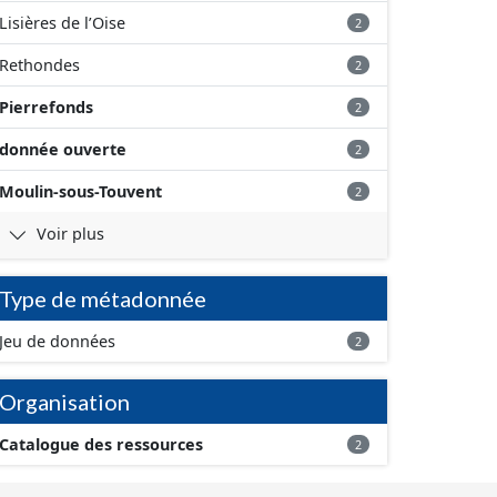
Lisières de l’Oise
2
Rethondes
2
Pierrefonds
2
donnée ouverte
2
Moulin-sous-Touvent
2
Voir plus
Type de métadonnée
Jeu de données
2
Organisation
Catalogue des ressources
2