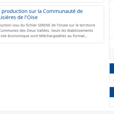
e production sur la Communauté de
ières de l'Oise
ction issu du fichier SIRENE de l'Insee sur le territoire
s Deux Vallées. Seuls les établissements
un site économique sont téléchargeables au format
 et structurés conformément aux prescriptions du
onomiques. Ce lot ne contient pas la référence aux
omique à ce jour. Il est filtré au-delà des prescriptions
 SCI.