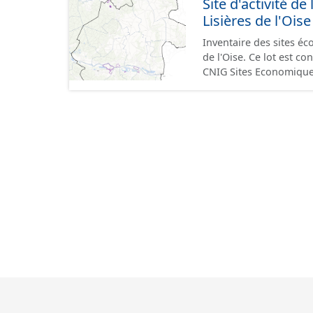
Site d'activité
terrains à vocation écon
Lisières de l'Oise
du CNIG se limitant aux
Inventaire des sites 
de l'Oise. Ce lot est 
CNIG Sites Economique