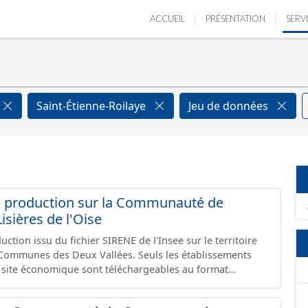
ACCUEIL
PRÉSENTATION
SERV
Saint-Étienne-Roilaye
Jeu de données
e production sur la Communauté de
ières de l'Oise
ction issu du fichier SIRENE de l'Insee sur le territoire
s Deux Vallées. Seuls les établissements
un site économique sont téléchargeables au format
 et structurés conformément aux prescriptions du
onomiques. Ce lot ne contient pas la référence aux