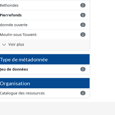
Rethondes
2
Pierrefonds
2
donnée ouverte
2
Moulin-sous-Touvent
2
Voir plus
Type de métadonnée
Jeu de données
2
Organisation
Catalogue des ressources
2