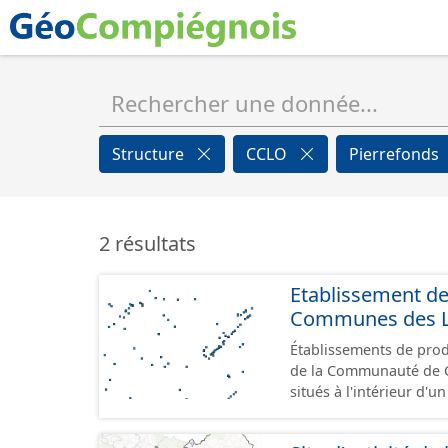
Structure
CCLO
Pierrefonds
2 résultats
Etablissement d
Communes des Lis
Établissements de produ
de la Communauté de Communes de
situés à l'intérieur d'
GeoPackage et GeoJson
standard CNIG Sites Éc