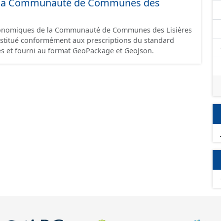
 de la Communauté de Communes des
omique à ce jour. Il est filtré au-delà des prescriptions
 SCI.
économiques de la Communauté de Communes des Lisières
constitué conformément aux prescriptions du standard
s et fourni au format GeoPackage et GeoJson.