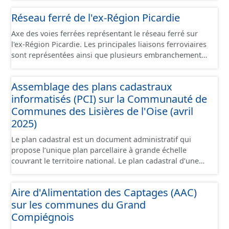
d’origine du chemin. - Tronçons : les informations
Réseau ferré de l'ex-Région Picardie
générales du chemin (longueur, largeur, etc.). - Secteurs :
les informations générales du chemin et données
Axe des voies ferrées représentant le réseau ferré sur
relevées sur le terrain. - Éléments : les éléments naturels
l'ex-Région Picardie. Les principales liaisons ferroviaires
relevés sur les chemins (bois, talus, bande enherbée,
sont représentées ainsi que plusieurs embranchements
etc.). - Observations : les observations relevées sur les
particuliers permettant de desservir notamment de
chemins concernant la fauche, l'élagage, le balisage, etc.
grandes zones d'activité. Certaines voies représentées
- Plantations : proposition de plantation de haies (haie
Assemblage des plans cadastraux
sont désaffectées mais sont toujours physiquement
basse, haie mixte, etc.).
informatisés (PCI) sur la Communauté de
présentes sur le terrain.
Communes des Lisières de l'Oise (avril
2025)
Le plan cadastral est un document administratif qui
propose l’unique plan parcellaire à grande échelle
couvrant le territoire national. Le plan cadastral d’une
commune est découpé en sections, elles-mêmes
pouvant être découpées en subdivisions de sections,
Aire d'Alimentation des Captages (AAC)
communément appelées « feuilles de plan ». La parcelle
sur les communes du Grand
est l’unité cadastrale de base. C’est un terrain d’un seul
tenant situé dans un même lieudit et appartenant à un
Compiégnois
même propriétaire. Le plan cadastral au format vecteur