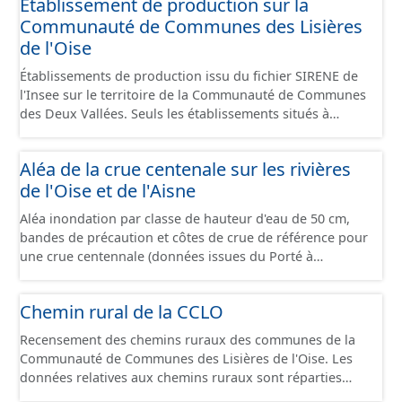
Etablissement de production sur la
Communauté de Communes des Lisières
de l'Oise
Établissements de production issu du fichier SIRENE de
l'Insee sur le territoire de la Communauté de Communes
des Deux Vallées. Seuls les établissements situés à
l'intérieur d'un site économique sont téléchargeables au
format GeoPackage et GeoJson et structurés
Aléa de la crue centenale sur les rivières
conformément aux prescriptions du standard CNIG Sites
de l'Oise et de l'Aisne
Économiques. Ce lot ne contient pas la référence aux
terrains à vocation économique à ce jour. Il est filtré au-
Aléa inondation par classe de hauteur d'eau de 50 cm,
delà des prescriptions du CNIG se limitant aux SCI.
bandes de précaution et côtes de crue de référence pour
une crue centennale (données issues du Porté à
Connaissance 2025) découpés sur le territoire des
communes du Grand Compiégnois.
Chemin rural de la CCLO
Recensement des chemins ruraux des communes de la
Communauté de Communes des Lisières de l'Oise. Les
données relatives aux chemins ruraux sont réparties
dans plusieurs jeux de données : - Chemins : le point