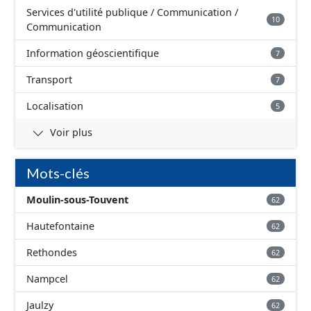
Services d'utilité publique / Communication /
10
Communication
Information géoscientifique
7
Transport
7
Localisation
5
Voir plus
Mots-clés
Moulin-sous-Touvent
62
Hautefontaine
62
Rethondes
62
Nampcel
62
Jaulzy
62