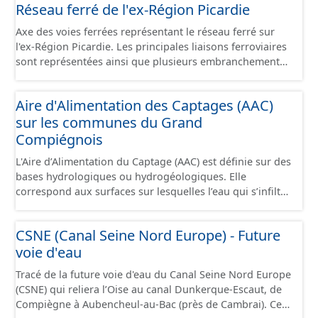
Réseau ferré de l'ex-Région Picardie
Axe des voies ferrées représentant le réseau ferré sur
l'ex-Région Picardie. Les principales liaisons ferroviaires
sont représentées ainsi que plusieurs embranchements
particuliers permettant de desservir notamment de
grandes zones d'activité. Certaines voies représentées
Aire d'Alimentation des Captages (AAC)
sont désaffectées mais sont toujours physiquement
sur les communes du Grand
présentes sur le terrain.
Compiégnois
L'Aire d’Alimentation du Captage (AAC) est définie sur des
bases hydrologiques ou hydrogéologiques. Elle
correspond aux surfaces sur lesquelles l’eau qui s’infiltre
ou ruisselle participe à l’alimentation de la ressource en
eau dans laquelle se fait le prélèvement. Ainsi, l’AAC
CSNE (Canal Seine Nord Europe) - Future
correspond : - pour un ouvrage de prélèvement destiné
voie d'eau
à l'eau potable en eau superficielle : au sous-bassin
versant situé en amont de la ou des prises d’eau
Tracé de la future voie d'eau du Canal Seine Nord Europe
éventuellement complété par la surface concernée par
(CSNE) qui reliera l’Oise au canal Dunkerque-Escaut, de
l'apport d'eau souterraine externe à ce bassin versant
Compiègne à Aubencheul-au-Bac (près de Cambrai). Ce
(ex: nappe de socle ou nappe d'accompagnement des