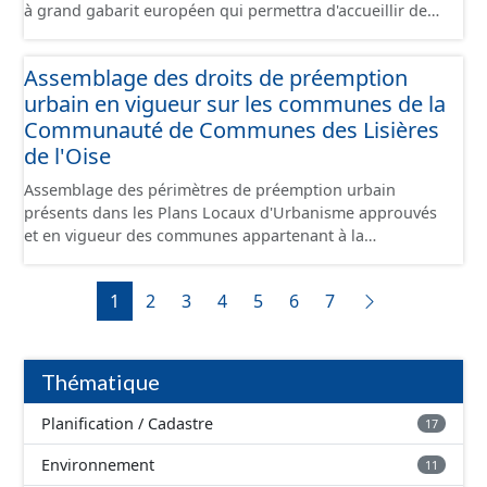
à grand gabarit européen qui permettra d'accueillir des
bateaux d’une longueur allant jusque 185 mètres et
jusque 11,40 mètres de large, pouvant contenir 4 400
Assemblage des droits de préemption
tonnes de marchandises, soit l'équivalent de 220
urbain en vigueur sur les communes de la
camions. Il reliera l’Oise au canal Dunkerque-Escaut, de
Compiègne à Aubencheul-au-Bac (près de Cambrai).
Communauté de Communes des Lisières
de l'Oise
Assemblage des périmètres de préemption urbain
présents dans les Plans Locaux d'Urbanisme approuvés
et en vigueur des communes appartenant à la
Communauté de Communes de la Plaines d'Estrées.
Cette donnée a été numérisé conformément aux
1
2
3
4
5
6
7
prescriptions nationales du CNIG. Malgré l'attention
portée à la création de ces données, il est rappelé que
seuls les documents papiers font foi et sont opposables
d'un point de vue juridique.
Thématique
Planification / Cadastre
17
Environnement
11