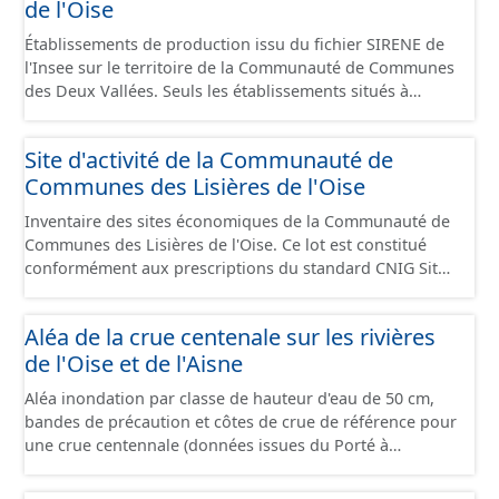
de l'Oise
Établissements de production issu du fichier SIRENE de
l'Insee sur le territoire de la Communauté de Communes
des Deux Vallées. Seuls les établissements situés à
l'intérieur d'un site économique sont téléchargeables au
format GeoPackage et GeoJson et structurés
Site d'activité de la Communauté de
conformément aux prescriptions du standard CNIG Sites
Communes des Lisières de l'Oise
Économiques. Ce lot ne contient pas la référence aux
terrains à vocation économique à ce jour. Il est filtré au-
Inventaire des sites économiques de la Communauté de
delà des prescriptions du CNIG se limitant aux SCI.
Communes des Lisières de l'Oise. Ce lot est constitué
conformément aux prescriptions du standard CNIG Sites
Economiques et fourni au format GeoPackage et
GeoJson.
Aléa de la crue centenale sur les rivières
de l'Oise et de l'Aisne
Aléa inondation par classe de hauteur d'eau de 50 cm,
bandes de précaution et côtes de crue de référence pour
une crue centennale (données issues du Porté à
Connaissance 2025) découpés sur le territoire des
communes du Grand Compiégnois.