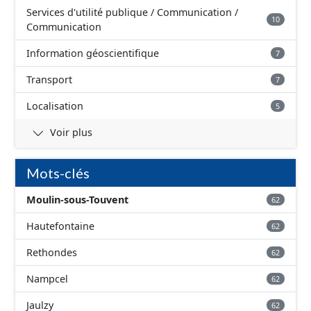
Services d'utilité publique / Communication /
10
Communication
Information géoscientifique
7
Transport
7
Localisation
5
Voir plus
Mots-clés
Moulin-sous-Touvent
62
Hautefontaine
62
Rethondes
62
Nampcel
62
Jaulzy
62