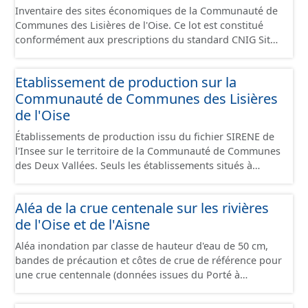
Inventaire des sites économiques de la Communauté de
Communes des Lisières de l'Oise. Ce lot est constitué
conformément aux prescriptions du standard CNIG Sites
Economiques et fourni au format GeoPackage et
GeoJson.
Etablissement de production sur la
Communauté de Communes des Lisières
de l'Oise
Établissements de production issu du fichier SIRENE de
l'Insee sur le territoire de la Communauté de Communes
des Deux Vallées. Seuls les établissements situés à
l'intérieur d'un site économique sont téléchargeables au
format GeoPackage et GeoJson et structurés
Aléa de la crue centenale sur les rivières
conformément aux prescriptions du standard CNIG Sites
de l'Oise et de l'Aisne
Économiques. Ce lot ne contient pas la référence aux
terrains à vocation économique à ce jour. Il est filtré au-
Aléa inondation par classe de hauteur d'eau de 50 cm,
delà des prescriptions du CNIG se limitant aux SCI.
bandes de précaution et côtes de crue de référence pour
une crue centennale (données issues du Porté à
Connaissance 2025) découpés sur le territoire des
communes du Grand Compiégnois.