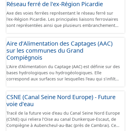
Réseau ferré de l'ex-Région Picardie
Axe des voies ferrées représentant le réseau ferré sur
l'ex-Région Picardie. Les principales liaisons ferroviaires
sont représentées ainsi que plusieurs embranchements
particuliers permettant de desservir notamment de
grandes zones d'activité. Certaines voies représentées
Aire d'Alimentation des Captages (AAC)
sont désaffectées mais sont toujours physiquement
sur les communes du Grand
présentes sur le terrain.
Compiégnois
L'Aire d’Alimentation du Captage (AAC) est définie sur des
bases hydrologiques ou hydrogéologiques. Elle
correspond aux surfaces sur lesquelles l’eau qui s’infiltre
ou ruisselle participe à l’alimentation de la ressource en
eau dans laquelle se fait le prélèvement. Ainsi, l’AAC
CSNE (Canal Seine Nord Europe) - Future
correspond : - pour un ouvrage de prélèvement destiné
voie d'eau
à l'eau potable en eau superficielle : au sous-bassin
versant situé en amont de la ou des prises d’eau
Tracé de la future voie d'eau du Canal Seine Nord Europe
éventuellement complété par la surface concernée par
(CSNE) qui reliera l’Oise au canal Dunkerque-Escaut, de
l'apport d'eau souterraine externe à ce bassin versant
Compiègne à Aubencheul-au-Bac (près de Cambrai). Ce
(ex: nappe de socle ou nappe d'accompagnement des