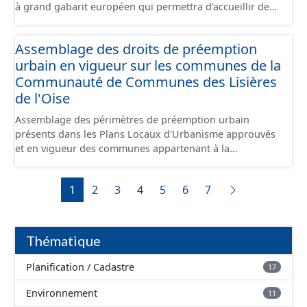
à grand gabarit européen qui permettra d'accueillir des
bateaux d’une longueur allant jusque 185 mètres et
jusque 11,40 mètres de large, pouvant contenir 4 400
Assemblage des droits de préemption
tonnes de marchandises, soit l'équivalent de 220
urbain en vigueur sur les communes de la
camions. Il reliera l’Oise au canal Dunkerque-Escaut, de
Compiègne à Aubencheul-au-Bac (près de Cambrai).
Communauté de Communes des Lisières
de l'Oise
Assemblage des périmètres de préemption urbain
présents dans les Plans Locaux d'Urbanisme approuvés
et en vigueur des communes appartenant à la
Communauté de Communes de la Plaines d'Estrées.
Cette donnée a été numérisé conformément aux
1
2
3
4
5
6
7
prescriptions nationales du CNIG. Malgré l'attention
portée à la création de ces données, il est rappelé que
seuls les documents papiers font foi et sont opposables
d'un point de vue juridique.
Thématique
Planification / Cadastre
17
Environnement
11