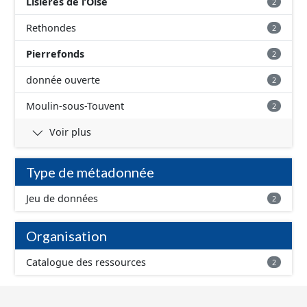
Lisières de l’Oise
2
Rethondes
2
Pierrefonds
2
donnée ouverte
2
Moulin-sous-Touvent
2
Voir plus
Type de métadonnée
Jeu de données
2
Organisation
Catalogue des ressources
2