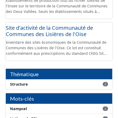
Établissements de production issu du fichier SIRENE de
l'Insee sur le territoire de la Communauté de Communes
des Deux Vallées. Seuls les établissements situés à
l'intérieur d'un site économique sont téléchargeables au
format GeoPackage et GeoJson et structurés
Site d'activité de la Communauté de
conformément aux prescriptions du standard CNIG Sites
Communes des Lisières de l'Oise
Économiques. Ce lot ne contient pas la référence aux
terrains à vocation économique à ce jour. Il est filtré au-
Inventaire des sites économiques de la Communauté de
delà des prescriptions du CNIG se limitant aux SCI.
Communes des Lisières de l'Oise. Ce lot est constitué
conformément aux prescriptions du standard CNIG Sites
Economiques et fourni au format GeoPackage et
GeoJson.
Thématique
Structure
2
Mots-clés
Nampcel
2