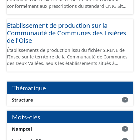
conformément aux prescriptions du standard CNIG Sites
Economiques et fourni au format GeoPackage et
GeoJson.
Etablissement de production sur la
Communauté de Communes des Lisières
de l'Oise
Établissements de production issu du fichier SIRENE de
l'Insee sur le territoire de la Communauté de Communes
des Deux Vallées. Seuls les établissements situés à
l'intérieur d'un site économique sont téléchargeables au
format GeoPackage et GeoJson et structurés
conformément aux prescriptions du standard CNIG Sites
Thématique
Économiques. Ce lot ne contient pas la référence aux
terrains à vocation économique à ce jour. Il est filtré au-
Structure
2
delà des prescriptions du CNIG se limitant aux SCI.
Mots-clés
Nampcel
2