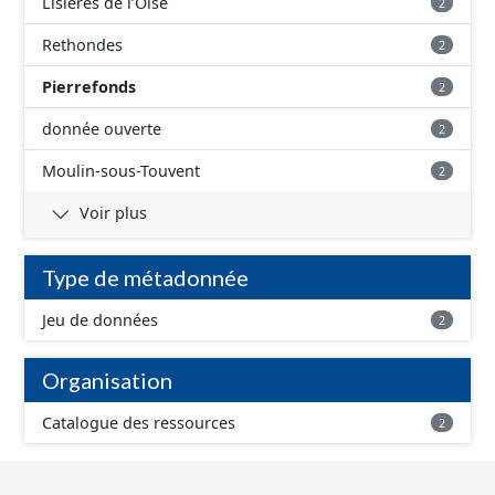
Lisières de l’Oise
2
Rethondes
2
Pierrefonds
2
donnée ouverte
2
Moulin-sous-Touvent
2
Voir plus
Type de métadonnée
Jeu de données
2
Organisation
Catalogue des ressources
2