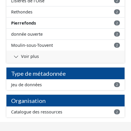
Lisières de l’Oise
2
Rethondes
2
Pierrefonds
2
donnée ouverte
2
Moulin-sous-Touvent
2
Voir plus
Type de métadonnée
Jeu de données
2
Organisation
Catalogue des ressources
2