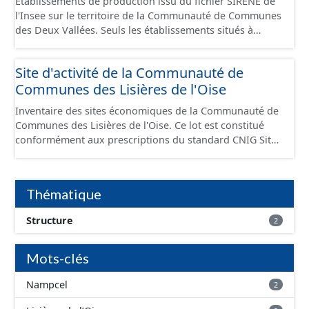
Établissements de production issu du fichier SIRENE de
l'Insee sur le territoire de la Communauté de Communes
des Deux Vallées. Seuls les établissements situés à
l'intérieur d'un site économique sont téléchargeables au
format GeoPackage et GeoJson et structurés
Site d'activité de la Communauté de
conformément aux prescriptions du standard CNIG Sites
Communes des Lisières de l'Oise
Économiques. Ce lot ne contient pas la référence aux
terrains à vocation économique à ce jour. Il est filtré au-
Inventaire des sites économiques de la Communauté de
delà des prescriptions du CNIG se limitant aux SCI.
Communes des Lisières de l'Oise. Ce lot est constitué
conformément aux prescriptions du standard CNIG Sites
Economiques et fourni au format GeoPackage et
GeoJson.
Thématique
Structure
2
Mots-clés
Nampcel
2