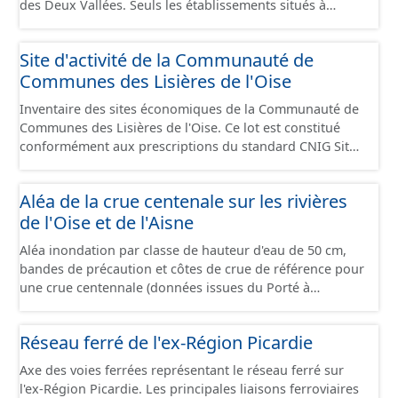
des Deux Vallées. Seuls les établissements situés à
l'intérieur d'un site économique sont téléchargeables au
format GeoPackage et GeoJson et structurés
Site d'activité de la Communauté de
conformément aux prescriptions du standard CNIG Sites
Communes des Lisières de l'Oise
Économiques. Ce lot ne contient pas la référence aux
terrains à vocation économique à ce jour. Il est filtré au-
Inventaire des sites économiques de la Communauté de
delà des prescriptions du CNIG se limitant aux SCI.
Communes des Lisières de l'Oise. Ce lot est constitué
conformément aux prescriptions du standard CNIG Sites
Economiques et fourni au format GeoPackage et
GeoJson.
Aléa de la crue centenale sur les rivières
de l'Oise et de l'Aisne
Aléa inondation par classe de hauteur d'eau de 50 cm,
bandes de précaution et côtes de crue de référence pour
une crue centennale (données issues du Porté à
Connaissance 2025) découpés sur le territoire des
communes du Grand Compiégnois.
Réseau ferré de l'ex-Région Picardie
Axe des voies ferrées représentant le réseau ferré sur
l'ex-Région Picardie. Les principales liaisons ferroviaires