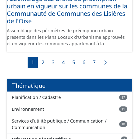
urbain en vigueur sur les communes de la
camions. Il reliera l’Oise au canal Dunkerque-Escaut, de
Compiègne à Aubencheul-au-Bac (près de Cambrai).
Communauté de Communes des Lisières
de l'Oise
Assemblage des périmètres de préemption urbain
présents dans les Plans Locaux d'Urbanisme approuvés
et en vigueur des communes appartenant à la
Communauté de Communes de la Plaines d'Estrées.
Cette donnée a été numérisé conformément aux
1
2
3
4
5
6
7
prescriptions nationales du CNIG. Malgré l'attention
portée à la création de ces données, il est rappelé que
seuls les documents papiers font foi et sont opposables
d'un point de vue juridique.
Thématique
Planification / Cadastre
17
Environnement
11
Services d'utilité publique / Communication /
10
Communication