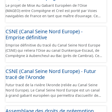
camions. Cette ressource est disponible uniquement sur
captage). Les notions d’« aire d’alimentation » et de «
Le projet de Mise Au Gabarit Européen de l’Oise
la partie du sud CSNE.
bassin d’alimentation » de captages (AAC, BAC) sont ici
(MAGEO) entre Compiègne et Creil est porté par Voies
considérées comme synonymes. Ce jeu de données
navigables de France en tant que maître d’ouvrage. Ce
correspond aux périmètres administratifs des AAC et
projet a pour objectif de garantir un mouillage de 4
aux périmètres des sous-secteurs des aires de Baugy et
mètres (contre 3 mètres aujourd’hui) entre Compiègne et
CSNE (Canal Seine Nord Europe) -
des Hospices.
Creil, afin d’accueillir des convois gabarit européen Vb
Emprise définitive
transportant jusqu’à 4 400 tonnes de marchandises. Ce
projet se situe au débouché sud du canal Seine-Nord
Emprise définitive du tracé du Canal Seine Nord Europe
Europe, maillon central de la liaison fluviale Seine-
(CSNE) qui reliera l’Oise au canal Dunkerque-Escaut, de
Escaut. Il s’étend sur 42 kilomètres de linéaire, depuis le
Compiègne à Aubencheul-au-Bac (près de Cambrai). Ce
pont SNCF de Compiègne jusqu’à l’écluse de Creil, et
canal à grand gabarit européen permettra d'accueillir
traverse 22 communes dans le département de l’Oise.
des bateaux d’une longueur allant jusque 185 mètres et
Cette ressource contient le périmètre de la déclaration
CSNE (Canal Seine Nord Europe) - Futur
jusque 11,40 mètres de large, pouvant contenir 4 400
d'utilité publique (DUP).
tracé de l'Aronde
tonnes de marchandises, soit l'équivalent de 220
camions. Cette ressource est disponible uniquement sur
Futur tracé de la rivière l'Aronde (reliée au Canal Seine
la partie du sud CSNE.
Nord Europe). Le Canal Seine Nord Europe est un canal
à grand gabarit européen qui permettra d'accueillir des
bateaux d’une longueur allant jusque 185 mètres et
jusque 11,40 mètres de large, pouvant contenir 4 400
Assemblage des droits de préemption
tonnes de marchandises, soit l'équivalent de 220