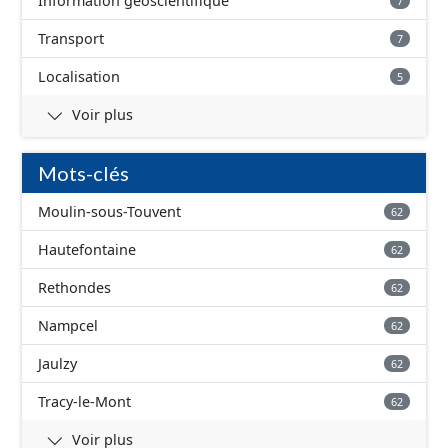
Information géoscientifique
7
Transport
7
Localisation
5
Voir plus
Mots-clés
Moulin-sous-Touvent
62
Hautefontaine
62
Rethondes
62
Nampcel
62
Jaulzy
62
Tracy-le-Mont
62
Voir plus