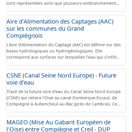
sont représentées ainsi que plusieurs embranchements
particuliers permettant de desservir notamment de
grandes zones d'activité. Certaines voies représentées
Aire d'Alimentation des Captages (AAC)
sont désaffectées mais sont toujours physiquement
sur les communes du Grand
présentes sur le terrain.
Compiégnois
L'Aire d’Alimentation du Captage (AAC) est définie sur des
bases hydrologiques ou hydrogéologiques. Elle
correspond aux surfaces sur lesquelles l’eau qui s’infiltre
ou ruisselle participe à l’alimentation de la ressource en
eau dans laquelle se fait le prélèvement. Ainsi, l’AAC
CSNE (Canal Seine Nord Europe) - Future
correspond : - pour un ouvrage de prélèvement destiné
voie d'eau
à l'eau potable en eau superficielle : au sous-bassin
versant situé en amont de la ou des prises d’eau
Tracé de la future voie d'eau du Canal Seine Nord Europe
éventuellement complété par la surface concernée par
(CSNE) qui reliera l’Oise au canal Dunkerque-Escaut, de
l'apport d'eau souterraine externe à ce bassin versant
Compiègne à Aubencheul-au-Bac (près de Cambrai). Ce
(ex: nappe de socle ou nappe d'accompagnement des
canal à grand gabarit européen permettra d'accueillir
cours d'eau), - pour un ouvrage de prélèvement destiné
des bateaux d’une longueur allant jusque 185 mètres et
à l'eau potable en eau souterraine : au bassin
MAGEO (Mise Au Gabarit Européen de
jusque 11,40 mètres de large, pouvant contenir 4 400
d’alimentation du ou des points d'eau (lieu des points de
l'Oise) entre Compiègne et Creil - DUP
tonnes de marchandises, soit l'équivalent de 220
la surface du sol qui contribuent à l’alimentation du