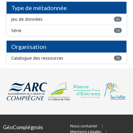
Type de métadonnée
Jeu de données
62
Série
13
Organisation
Catalogue des ressources
75
Nous contacter
GéoCompiégnois
Mentions Légales