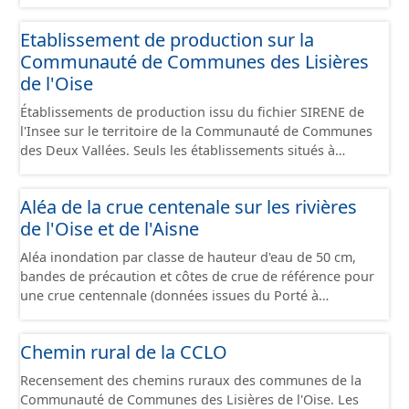
Economiques et fourni au format GeoPackage et
GeoJson.
Etablissement de production sur la
Communauté de Communes des Lisières
de l'Oise
Établissements de production issu du fichier SIRENE de
l'Insee sur le territoire de la Communauté de Communes
des Deux Vallées. Seuls les établissements situés à
l'intérieur d'un site économique sont téléchargeables au
format GeoPackage et GeoJson et structurés
Aléa de la crue centenale sur les rivières
conformément aux prescriptions du standard CNIG Sites
de l'Oise et de l'Aisne
Économiques. Ce lot ne contient pas la référence aux
terrains à vocation économique à ce jour. Il est filtré au-
Aléa inondation par classe de hauteur d'eau de 50 cm,
delà des prescriptions du CNIG se limitant aux SCI.
bandes de précaution et côtes de crue de référence pour
une crue centennale (données issues du Porté à
Connaissance 2025) découpés sur le territoire des
communes du Grand Compiégnois.
Chemin rural de la CCLO
Recensement des chemins ruraux des communes de la
Communauté de Communes des Lisières de l'Oise. Les