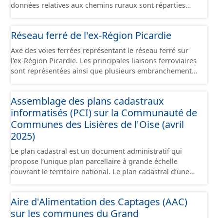
données relatives aux chemins ruraux sont réparties
dans plusieurs jeux de données : - Chemins : le point
d’origine du chemin. - Tronçons : les informations
Réseau ferré de l'ex-Région Picardie
générales du chemin (longueur, largeur, etc.). - Secteurs :
les informations générales du chemin et données
Axe des voies ferrées représentant le réseau ferré sur
relevées sur le terrain. - Éléments : les éléments naturels
l'ex-Région Picardie. Les principales liaisons ferroviaires
relevés sur les chemins (bois, talus, bande enherbée,
sont représentées ainsi que plusieurs embranchements
etc.). - Observations : les observations relevées sur les
particuliers permettant de desservir notamment de
chemins concernant la fauche, l'élagage, le balisage, etc.
grandes zones d'activité. Certaines voies représentées
- Plantations : proposition de plantation de haies (haie
Assemblage des plans cadastraux
sont désaffectées mais sont toujours physiquement
basse, haie mixte, etc.).
informatisés (PCI) sur la Communauté de
présentes sur le terrain.
Communes des Lisières de l'Oise (avril
2025)
Le plan cadastral est un document administratif qui
propose l’unique plan parcellaire à grande échelle
couvrant le territoire national. Le plan cadastral d’une
commune est découpé en sections, elles-mêmes
pouvant être découpées en subdivisions de sections,
Aire d'Alimentation des Captages (AAC)
communément appelées « feuilles de plan ». La parcelle
sur les communes du Grand
est l’unité cadastrale de base. C’est un terrain d’un seul