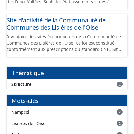
des Deux Vallées. Seuls les établissements situés à
l'intérieur d'un site économique sont téléchargeables au
format GeoPackage et GeoJson et structurés
Site d'activité de la Communauté de
conformément aux prescriptions du standard CNIG Sites
Communes des Lisières de l'Oise
Économiques. Ce lot ne contient pas la référence aux
terrains à vocation économique à ce jour. Il est filtré au-
Inventaire des sites économiques de la Communauté de
delà des prescriptions du CNIG se limitant aux SCI.
Communes des Lisières de l'Oise. Ce lot est constitué
conformément aux prescriptions du standard CNIG Sites
Economiques et fourni au format GeoPackage et
GeoJson.
Thématique
Structure
2
Mots-clés
Nampcel
2
Lisières de l’Oise
2