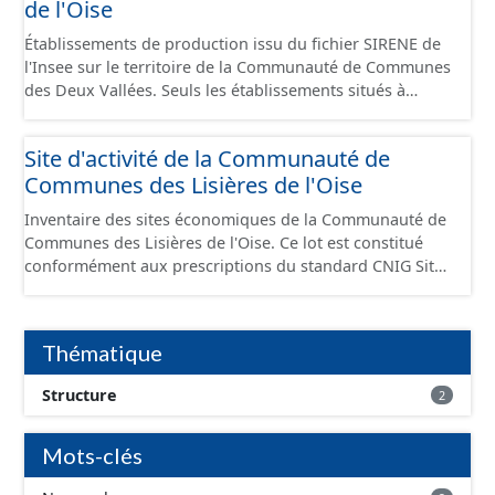
de l'Oise
Établissements de production issu du fichier SIRENE de
l'Insee sur le territoire de la Communauté de Communes
des Deux Vallées. Seuls les établissements situés à
l'intérieur d'un site économique sont téléchargeables au
format GeoPackage et GeoJson et structurés
Site d'activité de la Communauté de
conformément aux prescriptions du standard CNIG Sites
Communes des Lisières de l'Oise
Économiques. Ce lot ne contient pas la référence aux
terrains à vocation économique à ce jour. Il est filtré au-
Inventaire des sites économiques de la Communauté de
delà des prescriptions du CNIG se limitant aux SCI.
Communes des Lisières de l'Oise. Ce lot est constitué
conformément aux prescriptions du standard CNIG Sites
Economiques et fourni au format GeoPackage et
GeoJson.
Thématique
Structure
2
Mots-clés