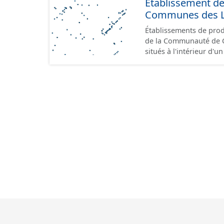
Etablissement d
Communes des Lis
Établissements de produ
de la Communauté de Communes de
situés à l'intérieur d'
GeoPackage et GeoJson
standard CNIG Sites Éc
terrains à vocation écon
du CNIG se limitant aux