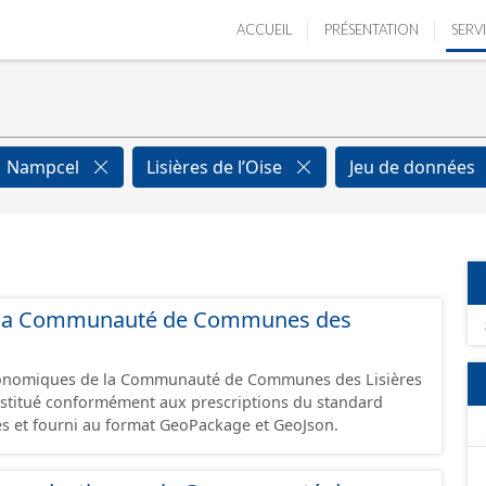
ACCUEIL
PRÉSENTATION
SERV
Nampcel
Lisières de l’Oise
Jeu de données
 de la Communauté de Communes des
économiques de la Communauté de Communes des Lisières
constitué conformément aux prescriptions du standard
s et fourni au format GeoPackage et GeoJson.