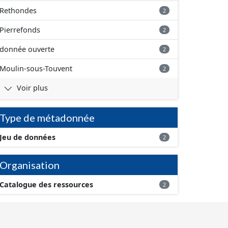
Rethondes
2
Pierrefonds
2
donnée ouverte
2
Moulin-sous-Touvent
2
Voir plus
Type de métadonnée
Jeu de données
2
Organisation
Catalogue des ressources
2