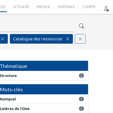
ICES
ACTUALITÉ
PARTAGE
ASSISTANCE
COMPTE
Catalogue des ressources
Thématique
Structure
2
Mots-clés
Nampcel
2
Lisières de l’Oise
2