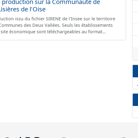
e production sur la Communauté de
ières de l'Oise
ction issu du fichier SIRENE de l'Insee sur le territoire
s Deux Vallées. Seuls les établissements
un site économique sont téléchargeables au format
 et structurés conformément aux prescriptions du
onomiques. Ce lot ne contient pas la référence aux
omique à ce jour. Il est filtré au-delà des prescriptions
 SCI.