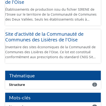
de l'Oise
Établissements de production issu du fichier SIRENE de
l'Insee sur le territoire de la Communauté de Communes
des Deux Vallées. Seuls les établissements situés à
l'intérieur d'un site économique sont téléchargeables au
format GeoPackage et GeoJson et structurés
Site d'activité de la Communauté de
conformément aux prescriptions du standard CNIG Sites
Communes des Lisières de l'Oise
Économiques. Ce lot ne contient pas la référence aux
terrains à vocation économique à ce jour. Il est filtré au-
Inventaire des sites économiques de la Communauté de
delà des prescriptions du CNIG se limitant aux SCI.
Communes des Lisières de l'Oise. Ce lot est constitué
conformément aux prescriptions du standard CNIG Sites
Economiques et fourni au format GeoPackage et
GeoJson.
Thématique
Structure
2
Mots-clés