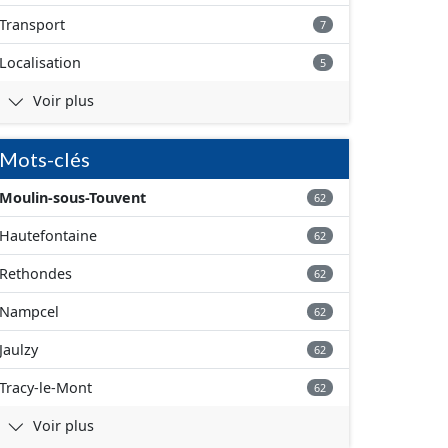
Transport
7
Localisation
5
Voir plus
Mots-clés
Moulin-sous-Touvent
62
Hautefontaine
62
Rethondes
62
Nampcel
62
Jaulzy
62
Tracy-le-Mont
62
Voir plus