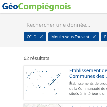
CCLO
Moulin-sous-Touvent
P
62 résultats
Etablissement d
Communes des Lis
Établissements de produ
de la Communauté de Communes de
situés à l'intérieur d'
GeoPackage et GeoJson
standard CNIG Sites Éc