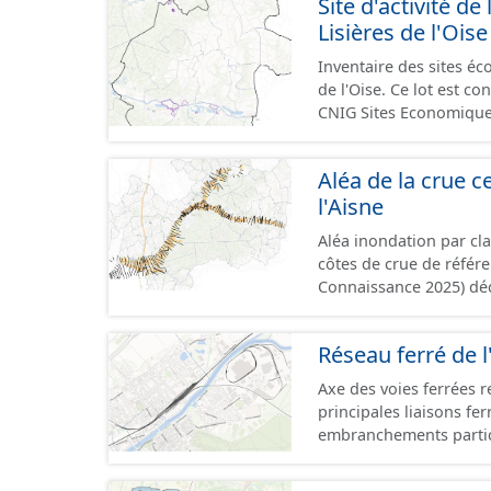
Site d'activité
terrains à vocation écon
Lisières de l'Oise
du CNIG se limitant aux
Inventaire des sites 
de l'Oise. Ce lot est 
CNIG Sites Economique
Aléa de la crue ce
l'Aisne
Aléa inondation par cl
côtes de crue de référ
Connaissance 2025) dé
Compiégnois.
Réseau ferré de l
Axe des voies ferrées r
principales liaisons fe
embranchements partic
zones d'activité. Certa
toujours physiquement 