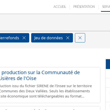
ACCUEIL
PRÉSENTATION
SERV
ierrefonds
Jeu de données
e production sur la Communauté de
ières de l'Oise
ction issu du fichier SIRENE de l'Insee sur le territoire
s Deux Vallées. Seuls les établissements
un site économique sont téléchargeables au format
 et structurés conformément aux prescriptions du
onomiques. Ce lot ne contient pas la référence aux