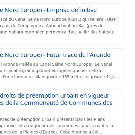
nt jusqu’à 4 400 tonnes de marchandises. Ce projet se
e Nord Europe) - Emprise définitive
du canal Seine-Nord Europe, maillon central de la liaison
l s’étend sur 42 kilomètres de linéaire, depuis le pont
racé du Canal Seine Nord Europe (CSNE) qui reliera l’Oise
u’à l’écluse de Creil, et traverse 22 communes dans le
caut, de Compiègne à Aubencheul-au-Bac (près de
.
jusque 185 mètres et jusque 11,40 mètres de large,
 tonnes de marchandises, soit l'équivalent de 220
ressource est disponible uniquement sur la partie du sud CSNE.
e Nord Europe) - Futur tracé de l'Aronde
l'Aronde (reliée au Canal Seine Nord Europe). Le Canal
un canal à grand gabarit européen qui permettra
x d’une longueur allant jusque 185 mètres et jusque 11,40
nt contenir 4 400 tonnes de marchandises, soit
ions. Il reliera l’Oise au canal Dunkerque-Escaut, de
roits de préemption urbain en vigueur
l-au-Bac (près de Cambrai).
es de la Communauté de Communes des
tres de préemption urbain présents dans les Plans
prouvés et en vigueur des communes appartenant à la
Plaines d'Estrées. Cette donnée a été