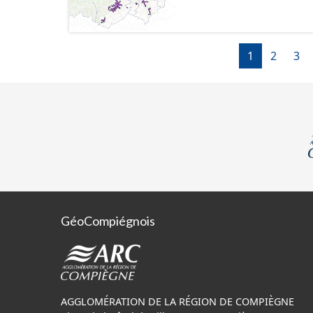
numérisé conformément a
l'attention portée à la 
documents papiers font
1
2
3
GéoCompiégnois
AGGLOMÉRATION DE LA RÉGION DE COMPIÈGNE