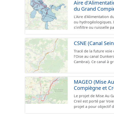
Aire d'Alimentat
du Grand Compi
L'Aire d’Alimentation d
ou hydrogéologiques. E
s’infiltre ou ruisselle 
laquelle se fait le prélèvement. Ainsi, l’AAC correspond :
prélèvement destiné à l
CSNE (Canal Sein
situé en amont de la o
concernée par l'apport 
Tracé de la future voie
de socle ou nappe d'a
l’Oise au canal Dunke
prélèvement destiné à l
Cambrai). Ce canal à g
d’alimentation du ou de
d’une longueur allant 
contribuent à l’aliment
pouvant contenir 4 400
de « bassin d’alimenta
camions. Cette 
MAGEO (Mise Au G
synonymes. Ce jeu de données correspond aux périmètres administratifs des
AAC et aux périmètres 
Compiègne et Cre
Le projet de Mise Au G
Creil est porté par Voi
projet a pour objectif 
aujourd’hui) entre Comp