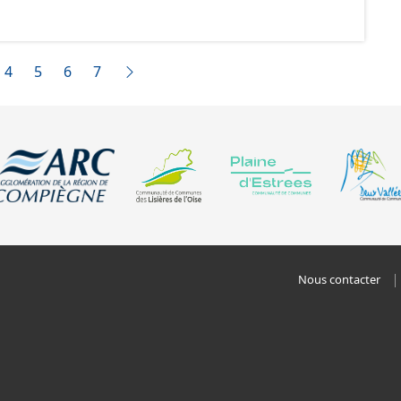
ux prescriptions nationales du CNIG. Malgré
création de ces données, il est rappelé que seuls les
 foi et sont opposables d'un point de vue juridique.
4
5
6
7
Nous contacter