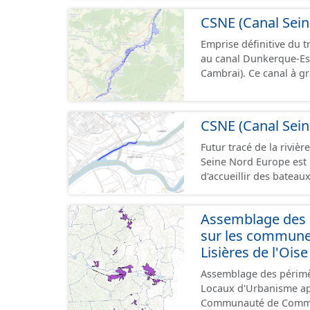
européen Vb transporta
CSNE (Canal Sein
situe au débouché sud 
fluviale Seine-Escaut. I
Emprise définitive du t
SNCF de Compiègne jusq
au canal Dunkerque-Es
département de l’Oise. Cette ressource contient le périmètre de la déclaration
Cambrai). Ce canal à grand gabarit européen permettra d'accueillir des bateaux
d'utilité publique (DUP)
d’une longueur allant 
pouvant contenir 4 400
camions. Cette 
CSNE (Canal Sein
Futur tracé de la rivière 
Seine Nord Europe est 
d'accueillir des bateau
mètres de large, pouva
l'équivalent de 220 cam
Assemblage des d
Compiègne à Aubencheu
sur les commun
Lisières de l'Oise
Assemblage des périmè
Locaux d'Urbanisme ap
Communauté de Communes de la 