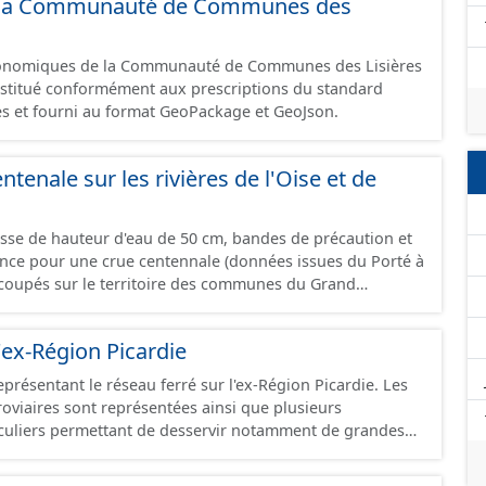
 de la Communauté de Communes des
omique à ce jour. Il est filtré au-delà des prescriptions
 SCI.
économiques de la Communauté de Communes des Lisières
constitué conformément aux prescriptions du standard
s et fourni au format GeoPackage et GeoJson.
ntenale sur les rivières de l'Oise et de
asse de hauteur d'eau de 50 cm, bandes de précaution et
ence pour une crue centennale (données issues du Porté à
coupés sur le territoire des communes du Grand
'ex-Région Picardie
eprésentant le réseau ferré sur l'ex-Région Picardie. Les
rroviaires sont représentées ainsi que plusieurs
uliers permettant de desservir notamment de grandes
ines voies représentées sont désaffectées mais sont
présentes sur le terrain.