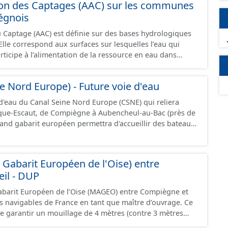
ion des Captages (AAC) sur les communes
égnois
u Captage (AAC) est définie sur des bases hydrologiques
lle correspond aux surfaces sur lesquelles l’eau qui
participe à l’alimentation de la ressource en eau dans
 - pour un ouvrage de
'eau potable en eau superficielle : au sous-bassin versant
e Nord Europe) - Future voie d'eau
u des prises d’eau éventuellement complété par la surface
d'eau souterraine externe à ce bassin versant (ex: nappe
 d'eau du Canal Seine Nord Europe (CSNE) qui reliera
ccompagnement des cours d'eau), - pour un ouvrage de
rque-Escaut, de Compiègne à Aubencheul-au-Bac (près de
'eau potable en eau souterraine : au bassin
rand gabarit européen permettra d'accueillir des bateaux
s points d'eau (lieu des points de la surface du sol qui
jusque 185 mètres et jusque 11,40 mètres de large,
ation du captage). Les notions d’« aire d’alimentation » et
 tonnes de marchandises, soit l'équivalent de 220
tion » de captages (AAC, BAC) sont ici considérées comme
ressource est disponible uniquement sur la partie du sud CSNE.
abarit Européen de l'Oise) entre
des sous-secteurs des aires de Baugy et des Hospices.
il - DUP
abarit Européen de l’Oise (MAGEO) entre Compiègne et
es navigables de France en tant que maître d’ouvrage. Ce
de garantir un mouillage de 4 mètres (contre 3 mètres
iègne et Creil, afin d’accueillir des convois gabarit