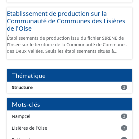
Economiques et fourni au format GeoPackage et
GeoJson.
Etablissement de production sur la
Communauté de Communes des Lisières
de l'Oise
Établissements de production issu du fichier SIRENE de
l'Insee sur le territoire de la Communauté de Communes
des Deux Vallées. Seuls les établissements situés à
l'intérieur d'un site économique sont téléchargeables au
format GeoPackage et GeoJson et structurés
conformément aux prescriptions du standard CNIG Sites
Thématique
Économiques. Ce lot ne contient pas la référence aux
terrains à vocation économique à ce jour. Il est filtré au-
Structure
2
delà des prescriptions du CNIG se limitant aux SCI.
Mots-clés
Nampcel
2
Lisières de l’Oise
2