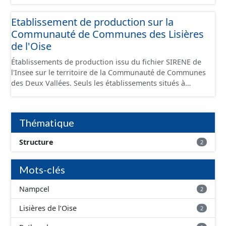
Economiques et fourni au format GeoPackage et
GeoJson.
Etablissement de production sur la
Communauté de Communes des Lisières
de l'Oise
Établissements de production issu du fichier SIRENE de
l'Insee sur le territoire de la Communauté de Communes
des Deux Vallées. Seuls les établissements situés à
l'intérieur d'un site économique sont téléchargeables au
format GeoPackage et GeoJson et structurés
conformément aux prescriptions du standard CNIG Sites
Thématique
Économiques. Ce lot ne contient pas la référence aux
terrains à vocation économique à ce jour. Il est filtré au-
Structure
2
delà des prescriptions du CNIG se limitant aux SCI.
Mots-clés
Nampcel
2
Lisières de l’Oise
2