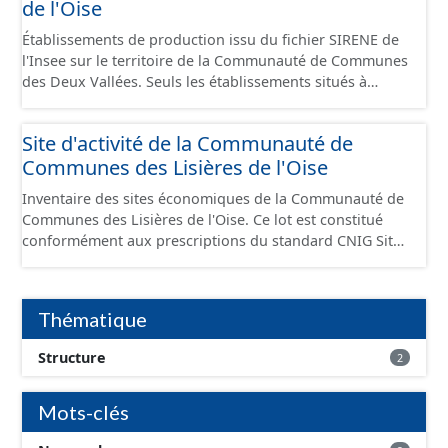
de l'Oise
Établissements de production issu du fichier SIRENE de
l'Insee sur le territoire de la Communauté de Communes
des Deux Vallées. Seuls les établissements situés à
l'intérieur d'un site économique sont téléchargeables au
format GeoPackage et GeoJson et structurés
Site d'activité de la Communauté de
conformément aux prescriptions du standard CNIG Sites
Communes des Lisières de l'Oise
Économiques. Ce lot ne contient pas la référence aux
terrains à vocation économique à ce jour. Il est filtré au-
Inventaire des sites économiques de la Communauté de
delà des prescriptions du CNIG se limitant aux SCI.
Communes des Lisières de l'Oise. Ce lot est constitué
conformément aux prescriptions du standard CNIG Sites
Economiques et fourni au format GeoPackage et
GeoJson.
Thématique
Structure
2
Mots-clés