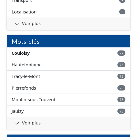
Transport
7
Localisation
5
Voir plus
Mots-clés
Couloisy
77
Hautefontaine
75
Tracy-le-Mont
75
Pierrefonds
75
Moulin-sous-Touvent
75
Jaulzy
75
Voir plus