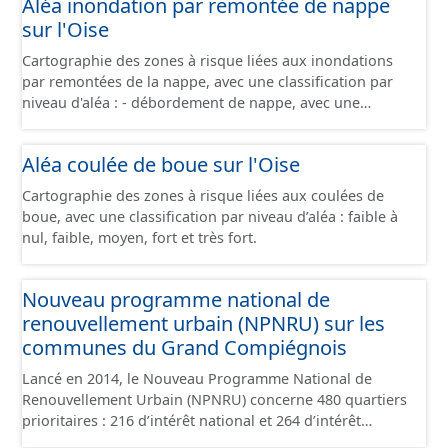
Aléa inondation par remontée de nappe
sur l'Oise
Cartographie des zones à risque liées aux inondations
par remontées de la nappe, avec une classification par
niveau d'aléa : - débordement de nappe, avec une
fiabilité forte - débordement de nappe, avec une fiabilité
moyenne - débordement de nappe, avec une fiabilité
Aléa coulée de boue sur l'Oise
faible - inondations de cave, avec une fiabilité forte -
inondations de cave, avec une fiabilité moyenne -
Cartographie des zones à risque liées aux coulées de
inondations de cave, avec une fiabilité faible -
boue, avec une classification par niveau d’aléa : faible à
inondations de cave, avec une fiabilité inconnue -
nul, faible, moyen, fort et très fort.
absence d'inondation, avec une fiabilité forte - absence
d'inondation, avec une fiabilité moyenne - absence
d'inondation, avec une fiabilité faible - absence
Nouveau programme national de
d'inondation, avec une fiabilité inconnue
renouvellement urbain (NPNRU) sur les
communes du Grand Compiégnois
Lancé en 2014, le Nouveau Programme National de
Renouvellement Urbain (NPNRU) concerne 480 quartiers
prioritaires : 216 d’intérêt national et 264 d’intérêt
régional, où vivent environ trois millions d’habitants. Ce