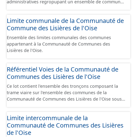
administratives regropupant un ensemble de communes
et ils diffèrent des périmètres des bassins versants de ce
même SAGEs. Les compétences des syndicats sont
Limite communale de la Communauté de
diverses : - SAGE, - GEMA (Gestion des Milieux
Commune des Lisières de l'Oise
Aquatiques) - Ruissellement. Le ou les périmètres du
syndicat de la Brêche n'est pas inclus dans ce jeu de
Ensemble des limites communales des communes
données.
appartenant à la Communauté de Communes des
Lisières de l'Oise.
Référentiel Voies de la Communauté de
Communes des Lisières de l'Oise
Ce lot contient l'ensemble des tronçons composant la
trame viaire sur l'ensemble des communes de la
Communauté de Communes des Lisières de l'Oise sous
la forme de lignes. Un tronçon est un élément constitutif
de la trame viaire. Un tronçon peut-être nommé ou non
Limite intercommunale de la
par un libellé de voie. Un tronçon appartient à une ou
Communauté de Communes des Lisières
deux communes. Un tronçon représente, le plus
souvent, le centre de la chaussée. Les tronçons de voies
de l'Oise