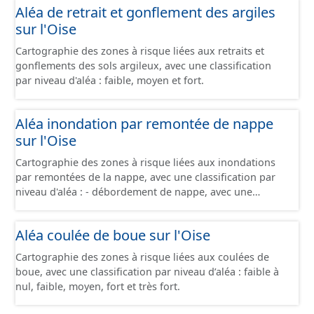
Aléa de retrait et gonflement des argiles
sur l'Oise
Cartographie des zones à risque liées aux retraits et
gonflements des sols argileux, avec une classification
par niveau d'aléa : faible, moyen et fort.
Aléa inondation par remontée de nappe
sur l'Oise
Cartographie des zones à risque liées aux inondations
par remontées de la nappe, avec une classification par
niveau d'aléa : - débordement de nappe, avec une
fiabilité forte - débordement de nappe, avec une fiabilité
moyenne - débordement de nappe, avec une fiabilité
Aléa coulée de boue sur l'Oise
faible - inondations de cave, avec une fiabilité forte -
inondations de cave, avec une fiabilité moyenne -
Cartographie des zones à risque liées aux coulées de
inondations de cave, avec une fiabilité faible -
boue, avec une classification par niveau d’aléa : faible à
inondations de cave, avec une fiabilité inconnue -
nul, faible, moyen, fort et très fort.
absence d'inondation, avec une fiabilité forte - absence
d'inondation, avec une fiabilité moyenne - absence