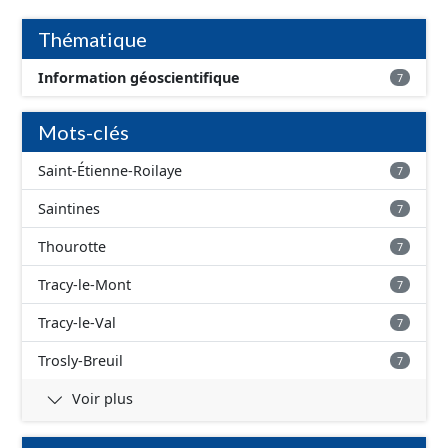
d'inondation, avec une fiabilité faible - absence
d'inondation, avec une fiabilité inconnue
Thématique
Information géoscientifique
7
Mots-clés
Saint-Étienne-Roilaye
7
Saintines
7
Thourotte
7
Tracy-le-Mont
7
Tracy-le-Val
7
Trosly-Breuil
7
Voir plus