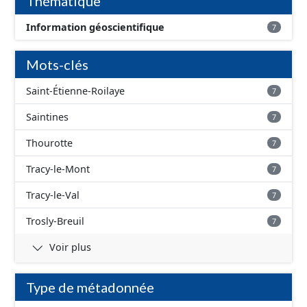
Thématique
Information géoscientifique
7
Mots-clés
Saint-Étienne-Roilaye
7
Saintines
7
Thourotte
7
Tracy-le-Mont
7
Tracy-le-Val
7
Trosly-Breuil
7
Voir plus
Type de métadonnée