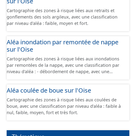
sur l'Oise
Cartographie des zones à risque liées aux retraits et
gonflements des sols argileux, avec une classification
par niveau d'aléa : faible, moyen et fort.
Aléa inondation par remontée de nappe
sur l'Oise
Cartographie des zones à risque liées aux inondations
par remontées de la nappe, avec une classification par
niveau d'aléa : - débordement de nappe, avec une
fiabilité forte - débordement de nappe, avec une fiabilité
moyenne - débordement de nappe, avec une fiabilité
Aléa coulée de boue sur l'Oise
faible - inondations de cave, avec une fiabilité forte -
inondations de cave, avec une fiabilité moyenne -
Cartographie des zones à risque liées aux coulées de
inondations de cave, avec une fiabilité faible -
boue, avec une classification par niveau d’aléa : faible à
inondations de cave, avec une fiabilité inconnue -
nul, faible, moyen, fort et très fort.
absence d'inondation, avec une fiabilité forte - absence
d'inondation, avec une fiabilité moyenne - absence
d'inondation, avec une fiabilité faible - absence
d'inondation, avec une fiabilité inconnue