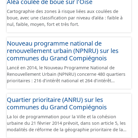
Aléa coulée de boue sur l'Oise
faible - inondations de cave, avec une fiabilité forte -
inondations de cave, avec une fiabilité moyenne -
Cartographie des zones à risque liées aux coulées de
inondations de cave, avec une fiabilité faible -
boue, avec une classification par niveau d’aléa : faible à
inondations de cave, avec une fiabilité inconnue -
nul, faible, moyen, fort et très fort.
absence d'inondation, avec une fiabilité forte - absence
d'inondation, avec une fiabilité moyenne - absence
d'inondation, avec une fiabilité faible - absence
Nouveau programme national de
d'inondation, avec une fiabilité inconnue
renouvellement urbain (NPNRU) sur les
communes du Grand Compiégnois
Lancé en 2014, le Nouveau Programme National de
Renouvellement Urbain (NPNRU) concerne 480 quartiers
prioritaires : 216 d’intérêt national et 264 d’intérêt
régional, où vivent environ trois millions d’habitants. Ce
programme porte sur des quartiers de grandes
Quartier prioritaire (ANRU) sur les
métropoles, des villes moyennes, de grands ensembles
communes du Grand Compiégnois
d’habitat social ou des immeubles dans les centres
anciens dégradés, situés dans l’Hexagone et en outre-
La loi de programmation pour la Ville et la cohésion
mer. L’Agence Nationale de la Rénovation Urbaine
urbaine du 21 février 2014 prévoit, dans son article 5, les
(ANRU), chargée de la mise en œuvre du NPNRU,
modalités de réforme de la géographie prioritaire de la
dispose désormais de 10 milliards d’euros pour le
politique de la ville. Ces périmètres viennent se