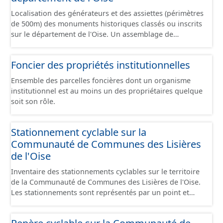
Localisation des générateurs et des assiettes (périmètres
de 500m) des monuments historiques classés ou inscrits
sur le département de l'Oise. Un assemblage de
données a été réalisé en particulier sur les communes
du Grand Compiégnois. Les servitudes d'utilité publique
Foncier des propriétés institutionnelles
sont des limitations administratives au droit de
propriété, elles sont instituées, par un ou plusieurs
Ensemble des parcelles foncières dont un organisme
actes, au bénéfice de personnes publiques, de
institutionnel est au moins un des propriétaires quelque
concessionnaires de services ou de travaux publics, ou
soit son rôle.
de personnes privées exerçant une activité d'intérêt
général. La collecte et la conservation des servitudes
d'utilité publique sont une mission régalienne de l'État
Stationnement cyclable sur la
qui doit les porter à la connaissance des collectivités
Communauté de Communes des Lisières
territoriales afin que celles-ci les annexent à leur
de l'Oise
document d'urbanisme. Les servitudes d'utilité publique
concernées sont celles définies par les articles L. 126-1
Inventaire des stationnements cyclables sur le territoire
et R. 126-1 du code de l'urbanisme et leurs annexes.
de la Communauté de Communes des Lisières de l'Oise.
Les stationnements sont représentés par un point et
correspondent à un lieu géographique regroupant
plusieurs stationnements de mêmes caractéristiques. Ce