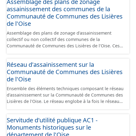
Assemblage des plans de zonage
opercule, plaque pleine, té, réduction, ventouse ...).
assainissement des communes de la
Communauté de Communes des Lisières
de l'Oise
Assemblage des plans de zonage d'assainissement
collectif ou non collectif des communes de la
Communauté de Communes des Lisières de l'Oise. Ces
plans présentent les secteurs destinés à de
l'assainissement collectif ou de l'assainissement
Réseau d'assainissement sur la
individuel (SPANC).
Communauté de Communes des Lisières
de l'Oise
Ensemble des éléments techniques composant le réseau
d'assainissement sur la Communauté de Communes des
Lisières de l'Oise. Le réseau englobe à la fois le réseau
séparatif (eau usée, eau pluviale) et le réseau unitaire. Il
comprend les canalisations, branchements et ouvrages
Servitude d'utilité publique AC1 -
fonctionnels (regard, station, poste de refoulement,
Monuments historiques sur le
vanne, décharge, dessableur, clapet ...).
département de l'Oise