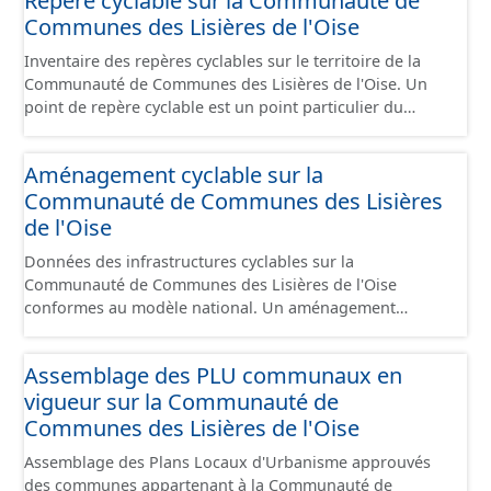
Repère cyclable sur la Communauté de
lot de données correspond au schéma de données pour
Communes des Lisières de l'Oise
le stationnement cyclables disponible sur
schema.data.gouv.fr. Ce jeu de données comprend
Inventaire des repères cyclables sur le territoire de la
uniquement les données avec un statut "en service", "en
Communauté de Communes des Lisières de l'Oise. Un
travaux" ou "provisoire".
point de repère cyclable est un point particulier du
réseau cyclable. Il est repéré parce qu’il joue un rôle
particulier dans l’itinéraire cyclable. Suivant sa nature,
Aménagement cyclable sur la
un point de repère peut être un nœud du graphe (une
Communauté de Communes des Lisières
extrémité de segments cyclables) ou un point de
branchement situé sur un segment cyclable indiquant
de l'Oise
l’accès à un point d’intérêt via une liaison cyclable. Ce jeu
Données des infrastructures cyclables sur la
de données comprend uniquement les données avec un
Communauté de Communes des Lisières de l'Oise
statut "en service", "en travaux" ou "provisoire".
conformes au modèle national. Un aménagement
cyclable est un dispositif de voirie destiné à organiser la
circulation des cycles non motorisés. Il peut prendre la
Assemblage des PLU communaux en
forme d'une chaussée dédiée ou partager une chaussée
vigueur sur la Communauté de
existante avec d'autres usages. Les chaussées sans
dispositif de voiries adaptées mais qui peuvent par
Communes des Lisières de l'Oise
définition être utilisées par les cyclistes ne sont pas
Assemblage des Plans Locaux d'Urbanisme approuvés
recensées dans ce jeu de données (ex : chemin forestier
des communes appartenant à la Communauté de