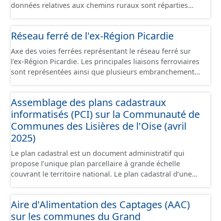
données relatives aux chemins ruraux sont réparties
dans plusieurs jeux de données : - Chemins : le point
d’origine du chemin. - Tronçons : les informations
Réseau ferré de l'ex-Région Picardie
générales du chemin (longueur, largeur, etc.). - Secteurs :
les informations générales du chemin et données
Axe des voies ferrées représentant le réseau ferré sur
relevées sur le terrain. - Éléments : les éléments naturels
l'ex-Région Picardie. Les principales liaisons ferroviaires
relevés sur les chemins (bois, talus, bande enherbée,
sont représentées ainsi que plusieurs embranchements
etc.). - Observations : les observations relevées sur les
particuliers permettant de desservir notamment de
chemins concernant la fauche, l'élagage, le balisage, etc.
grandes zones d'activité. Certaines voies représentées
- Plantations : proposition de plantation de haies (haie
Assemblage des plans cadastraux
sont désaffectées mais sont toujours physiquement
basse, haie mixte, etc.).
informatisés (PCI) sur la Communauté de
présentes sur le terrain.
Communes des Lisières de l'Oise (avril
2025)
Le plan cadastral est un document administratif qui
propose l’unique plan parcellaire à grande échelle
couvrant le territoire national. Le plan cadastral d’une
commune est découpé en sections, elles-mêmes
pouvant être découpées en subdivisions de sections,
Aire d'Alimentation des Captages (AAC)
communément appelées « feuilles de plan ». La parcelle
sur les communes du Grand
est l’unité cadastrale de base. C’est un terrain d’un seul