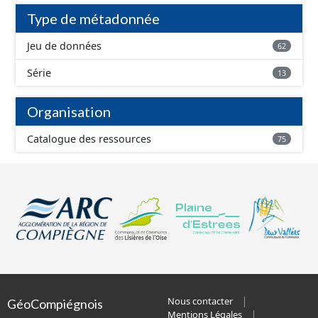
Type de métadonnée
Jeu de données
62
Série
13
Organisation
Catalogue des ressources
75
Nous contacter
GéoCompiégnois
Mentions Légales