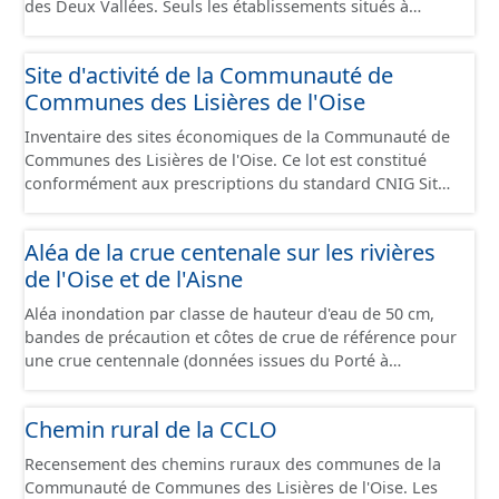
des Deux Vallées. Seuls les établissements situés à
l'intérieur d'un site économique sont téléchargeables au
format GeoPackage et GeoJson et structurés
Site d'activité de la Communauté de
conformément aux prescriptions du standard CNIG Sites
Communes des Lisières de l'Oise
Économiques. Ce lot ne contient pas la référence aux
terrains à vocation économique à ce jour. Il est filtré au-
Inventaire des sites économiques de la Communauté de
delà des prescriptions du CNIG se limitant aux SCI.
Communes des Lisières de l'Oise. Ce lot est constitué
conformément aux prescriptions du standard CNIG Sites
Economiques et fourni au format GeoPackage et
GeoJson.
Aléa de la crue centenale sur les rivières
de l'Oise et de l'Aisne
Aléa inondation par classe de hauteur d'eau de 50 cm,
bandes de précaution et côtes de crue de référence pour
une crue centennale (données issues du Porté à
Connaissance 2025) découpés sur le territoire des
communes du Grand Compiégnois.
Chemin rural de la CCLO
Recensement des chemins ruraux des communes de la
Communauté de Communes des Lisières de l'Oise. Les