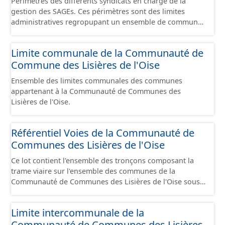
Périmètres des différents syndicats en charge de la
gestion des SAGEs. Ces périmètres sont des limites
administratives regropupant un ensemble de communes
et ils diffèrent des périmètres des bassins versants de ce
même SAGEs. Les compétences des syndicats sont
Limite communale de la Communauté de
diverses : - SAGE, - GEMA (Gestion des Milieux
Commune des Lisières de l'Oise
Aquatiques) - Ruissellement. Le ou les périmètres du
syndicat de la Brêche n'est pas inclus dans ce jeu de
Ensemble des limites communales des communes
données.
appartenant à la Communauté de Communes des
Lisières de l'Oise.
Référentiel Voies de la Communauté de
Communes des Lisières de l'Oise
Ce lot contient l'ensemble des tronçons composant la
trame viaire sur l'ensemble des communes de la
Communauté de Communes des Lisières de l'Oise sous
la forme de lignes. Un tronçon est un élément constitutif
de la trame viaire. Un tronçon peut-être nommé ou non
Limite intercommunale de la
par un libellé de voie. Un tronçon appartient à une ou
Communauté de Communes des Lisières
deux communes. Un tronçon représente, le plus