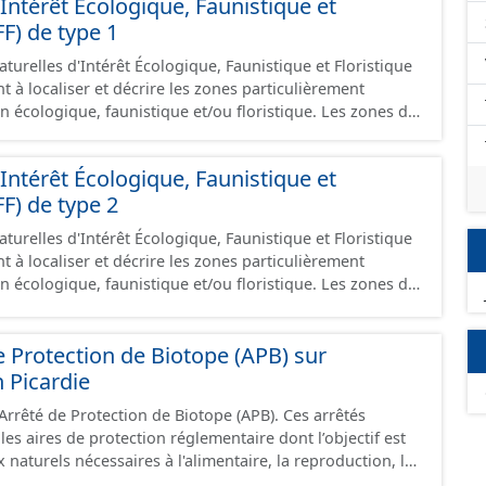
Intérêt Écologique, Faunistique et
FF) de type 1
turelles d'Intérêt Écologique, Faunistique et Floristique
nt à localiser et décrire les zones particulièrement
an écologique, faunistique et/ou floristique. Les zones de
ones, souvent de petite taille, de grand intérêt
ue, abritant des espèces animales ou végétales
Intérêt Écologique, Faunistique et
t identifiées.
FF) de type 2
turelles d'Intérêt Écologique, Faunistique et Floristique
nt à localiser et décrire les zones particulièrement
an écologique, faunistique et/ou floristique. Les zones de
 ensembles naturels homogènes dont la richesse
rtante et peuvent
e Protection de Biotope (APB) sur
 zones ZNIEFF de type 1.
 Picardie
Arrêté de Protection de Biotope (APB). Ces arrêtés
les aires de protection réglementaire dont l’objectif est
 naturels nécessaires à l'alimentaire, la reproduction, le
pèces animales ou végétales protégées au titre des