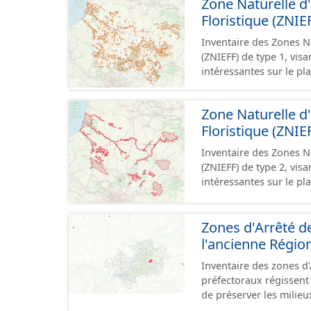
Zone Naturelle d'
Floristique (ZNIE
Inventaire des Zones Na
(ZNIEFF) de type 1, visa
intéressantes sur le pl
type 1 concernent des z
biologique ou écologiq
Zone Naturelle d'
patrimoniales clairemen
Floristique (ZNIE
Inventaire des Zones Na
(ZNIEFF) de type 2, visa
intéressantes sur le pl
type 2 concernent des
écologique est remarquable. Elles sont souvent de taille impo
Zones d'Arrêté d
intégrer 1 ou plusieurs
l'ancienne Région
Inventaire des zones d'
préfectoraux régissent 
de préserver les milieux
repos ou la survie d'es