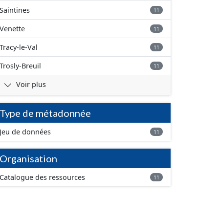
Saintines
11
Venette
11
Tracy-le-Val
11
Trosly-Breuil
11
Voir plus
Type de métadonnée
Jeu de données
11
Organisation
Catalogue des ressources
11