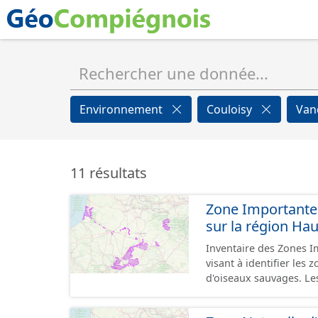
Environnement
Couloisy
Van
11 résultats
Zone Importante 
sur la région Ha
Inventaire des Zones I
visant à identifier les
d'oiseaux sauvages. Les
matière de conservatio
en partie, en sites Nat