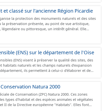
it et classé sur l'ancienne Région Picardie
rganise la protection des monuments naturels et des sites
 la préservation présente, au point de vue artistique,
 légendaire ou pittoresque, un intérêt général. Elle
es classés dont la valeur
ne politique rigoureuse de préservation. Toute
pect nécessite une autorisation préalable du Ministre de
t de Département après avis de la DREAL, de l’Architecte
nsible (ENS) sur le département de l'Oise
e et, le plus souvent de la Commission Départementale
nsibles (ENS) visent à préserver la qualité des sites, des
ites inscrits dont le maintien de la
t habitats naturels et les champs naturels d’expansion
taine surveillance. Les travaux y sont soumis à l’examen
iments de France qui dispose d’un avis simple sauf pour
litique de protection, de gestion et d’ouverture au
orme. De la compétence du Ministère de
naturels. Pour répondre aux enjeux paysagers,
s de proposition de classement ou d’inscription sont
 Conservation Natura 2000
ention des risques d’inondation repérés sur ces espaces,
ous l’égide du Préfet de Département. Limitée à l’origine
particulier -sous certaines conditions prévues par le
tels que cascades et rochers, arbres monumentaux,
éciale de Conservation (ZPC) Natura 2000. Ces zones
- créer des zones de préemption et mettre en place un
vernes, l’application de la loi du 2 mai 1930 s’est étendue
des types d'habitat et des espèces animales et végétales
r les ENS (DPENS), - instituer une part départementale de
rmant un ensemble cohérent sur le plan paysager tels que
et II de la Directive européenne "Habitats". Elles font
(TA) pour le financement des ENS, et appliquer le régime
es et massifs montagneux. Cette ressource est
 2000 et peuvent être désignées sous l'appellation Site