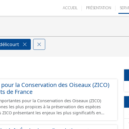
ACCUEIL
PRÉSENTATION
SERV
délicourt
pour la Conservation des Oiseaux (ZICO)
uts de France
mportantes pour la Conservation des Oiseaux (ZICO)
 zones les plus propices à la préservation des espèces
 ZICO présentant les enjeux les plus significatifs en
n des oiseaux ont généralement été classées, en tout ou
ura 2000 sous la forme de Zones de Protection Spéciales.