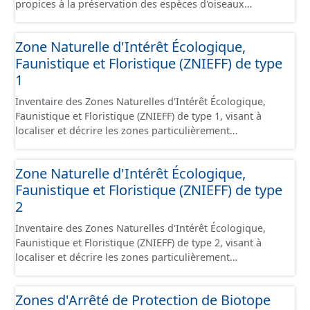
propices à la préservation des espèces d'oiseaux
sauvages. Les ZICO présentant les enjeux les plus
significatifs en matière de conservation des oiseaux ont
Zone Naturelle d'Intérêt Écologique,
généralement été classées, en tout ou en partie, en sites
Faunistique et Floristique (ZNIEFF) de type
Natura 2000 sous la forme de Zones de Protection
Spéciales.
1
Inventaire des Zones Naturelles d'Intérêt Écologique,
Faunistique et Floristique (ZNIEFF) de type 1, visant à
localiser et décrire les zones particulièrement
intéressantes sur le plan écologique, faunistique et/ou
floristique. Les zones de type 1 concernent des zones,
Zone Naturelle d'Intérêt Écologique,
souvent de petite taille, de grand intérêt biologique ou
Faunistique et Floristique (ZNIEFF) de type
écologique, abritant des espèces animales ou végétales
patrimoniales clairement identifiées.
2
Inventaire des Zones Naturelles d'Intérêt Écologique,
Faunistique et Floristique (ZNIEFF) de type 2, visant à
localiser et décrire les zones particulièrement
intéressantes sur le plan écologique, faunistique et/ou
floristique. Les zones de type 2 concernent des
Zones d'Arrêté de Protection de Biotope
ensembles naturels homogènes dont la richesse