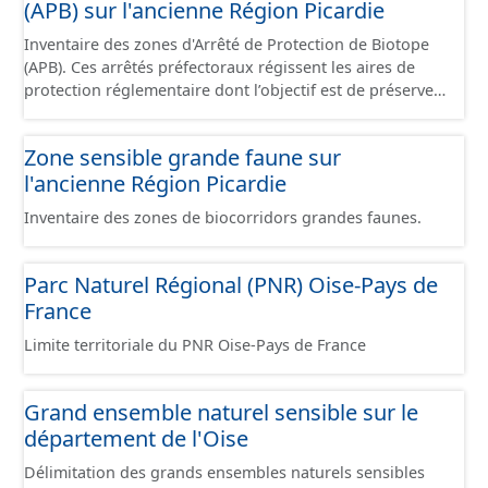
(APB) sur l'ancienne Région Picardie
écologique est remarquable. Elles sont souvent de taille
importante et peuvent intégrer 1 ou plusieurs zones
Inventaire des zones d'Arrêté de Protection de Biotope
ZNIEFF de type 1.
(APB). Ces arrêtés préfectoraux régissent les aires de
protection réglementaire dont l’objectif est de préserver
les milieux naturels nécessaires à l'alimentaire, la
reproduction, le repos ou la survie d'espèces animales
Zone sensible grande faune sur
ou végétales protégées au titre des articles L.411-1 et
l'ancienne Région Picardie
L.411-2 du Code de l'Environnement.
Inventaire des zones de biocorridors grandes faunes.
Parc Naturel Régional (PNR) Oise-Pays de
France
Limite territoriale du PNR Oise-Pays de France
Grand ensemble naturel sensible sur le
département de l'Oise
Délimitation des grands ensembles naturels sensibles