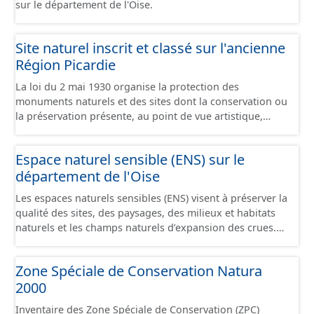
sur le département de l'Oise.
Site naturel inscrit et classé sur l'ancienne
Région Picardie
La loi du 2 mai 1930 organise la protection des
monuments naturels et des sites dont la conservation ou
la préservation présente, au point de vue artistique,
historique, scientifique, légendaire ou pittoresque, un
intérêt général. Elle comprend 2 niveaux de servitudes : -
Espace naturel sensible (ENS) sur le
Les sites classés dont la valeur patrimoniale justifie une
département de l'Oise
politique rigoureuse de préservation. Toute modification
de leur aspect nécessite une autorisation préalable du
Les espaces naturels sensibles (ENS) visent à préserver la
Ministre de l’Écologie, ou du Préfet de Département
qualité des sites, des paysages, des milieux et habitats
après avis de la DREAL, de l’Architecte des Bâtiments de
naturels et les champs naturels d’expansion des crues.
France et, le plus souvent de la Commission
Créés par le département, ils permettent à celui-ci
Départementale de la Nature, des Paysages et des Sites.
d’élaborer et de mettre en œuvre une politique de
- Les sites inscrits dont le maintien de la qualité appelle
Zone Spéciale de Conservation Natura
protection, de gestion et d’ouverture au public de ces
une certaine surveillance. Les travaux y sont soumis à
2000
espaces naturels. Pour répondre aux enjeux paysagers,
l’examen de l’Architecte des Bâtiments de France qui
écologiques et de prévention des risques d’inondation
dispose d’un avis simple sauf pour les permis de démolir
Inventaire des Zone Spéciale de Conservation (ZPC)