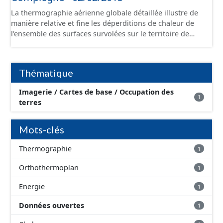
La thermographie aérienne globale détaillée illustre de
manière relative et fine les déperditions de chaleur de
l'ensemble des surfaces survolées sur le territoire de
l'Agglomération de la Région de Compiègne. Cet
orthothermoplan est une mosaïque sur 256 niveaux.
L'acquisition des données a été réalisée pendant la nuit
Thématique
du 02/02/2015.
Imagerie / Cartes de base / Occupation des
1
terres
Mots-clés
Thermographie
1
Orthothermoplan
1
Energie
1
Données ouvertes
1