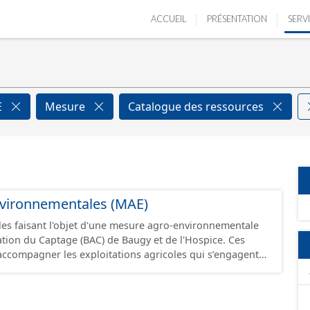
ACCUEIL
PRÉSENTATION
SERV
E
Mesure
Catalogue des ressources
vironnementales (MAE)
lles faisant l'objet d'une mesure agro-environnementale
tion du Captage (BAC) de Baugy et de l'Hospice. Ces
ccompagner les exploitations agricoles qui s’engagent
 de pratiques combinant performance économique et
entale ou dans le maintien de telles pratiques
 Elles sont mobilisées pour répondre