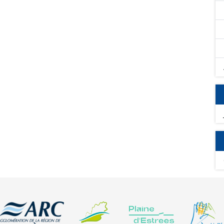
ntaux rencontrés sur les territoires tels que la
té de l'eau, de la biodiversité, des sols ou de la lutte
esures ont été recensés :
s Cultures, couvert spécifique, couvert en herbe et
atalogue d'attributs pour l'ensemble des mesures et leurs