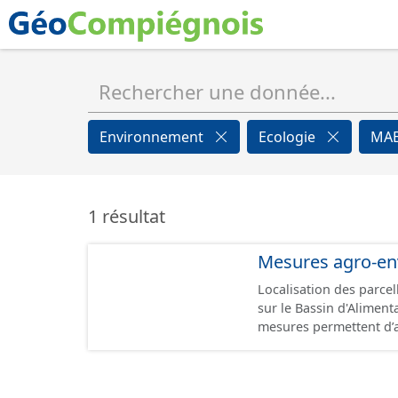
Environnement
Ecologie
MA
1 résultat
Mesures agro-en
Localisation des parce
sur le Bassin d'Alimenta
mesures permettent d’a
dans le développement
performance environnem
lorsqu’elles sont menacées de disparition.