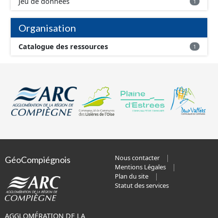
Jeu de données
1
Organisation
Catalogue des ressources
1
Nous contacter
GéoCompiégnois
Mentions Légales
Plan du site
Statut des services
AGGLOMÉRATION DE LA