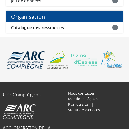
Jeu de données
1
Organisation
Catalogue des ressources
1
Nous contacter
GéoCompiégnois
Mentions Légales
Plan du site
Statut des services
AGGLOMÉRATION DE LA