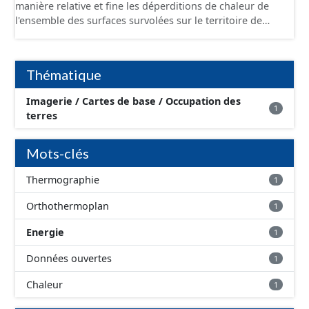
manière relative et fine les déperditions de chaleur de
l'ensemble des surfaces survolées sur le territoire de
l'Agglomération de la Région de Compiègne. Cet
orthothermoplan est une mosaïque sur 256 niveaux.
L'acquisition des données a été réalisée pendant la nuit
Thématique
du 02/02/2015.
Imagerie / Cartes de base / Occupation des
1
terres
Mots-clés
Thermographie
1
Orthothermoplan
1
Energie
1
Données ouvertes
1
Chaleur
1