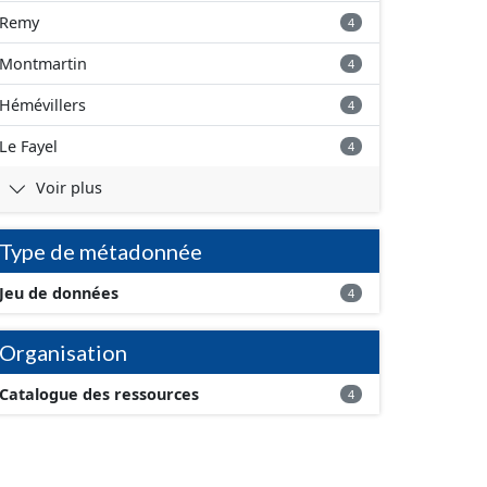
Remy
4
Montmartin
4
Hémévillers
4
Le Fayel
4
Voir plus
Type de métadonnée
Jeu de données
4
Organisation
Catalogue des ressources
4