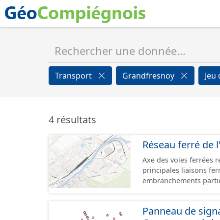
Transport
Grandfresnoy
Jeu
4 résultats
Réseau ferré de l
Axe des voies ferrées r
principales liaisons fe
embranchements partic
zones d'activité. Certa
toujours physiquement 
Panneau de signal