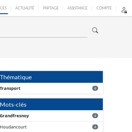
ICES
ACTUALITÉ
PARTAGE
ASSISTANCE
COMPTE
Thématique
Transport
4
Mots-clés
Grandfresnoy
4
Houdancourt
4