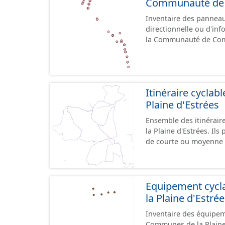
Communauté de C
Inventaire des panneaux
directionnelle ou d'inf
la Communauté de Comm
le référentiel de panne
cours, la donnée n'est
Itinéraire cycla
Plaine d'Estrées
Ensemble des itinérai
la Plaine d'Estrées. Ils permettent de desservir les lieux d'intérêts du territoire
de courte ou moyenne d
éducatif, sites tourist
emprunter tout type de v
trafic motorisé, et en m
piétonne, bandes cyclables ou j
Equipement cyc
pas des aménagements
la Plaine d'Estré
diverses et parfois il
Inventaire des équipem
pour assurer une continuité. Ce jeu de données comprend
Communes de la Plaine d