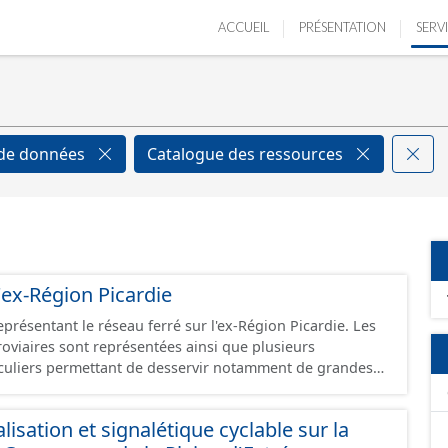
ACCUEIL
PRÉSENTATION
SERV
 de données
Catalogue des ressources
'ex-Région Picardie
eprésentant le réseau ferré sur l'ex-Région Picardie. Les
rroviaires sont représentées ainsi que plusieurs
uliers permettant de desservir notamment de grandes
ines voies représentées sont désaffectées mais sont
présentes sur le terrain.
isation et signalétique cyclable sur la