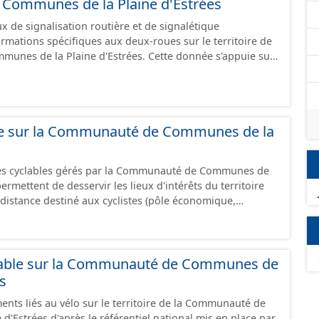
ommunes de la Plaine d'Estrées
 de signalisation routière et de signalétique
ormations spécifiques aux deux-roues sur le territoire de
unes de la Plaine d'Estrées. Cette donnée s'appuie sur
aux (PANO) en cours de réalisation. Cet inventaire est en
 donc pas exhaustive.
ble sur la Communauté de Communes de la
res cyclables gérés par la Communauté de Communes de
istance destiné aux cyclistes (pôle économique,
iques, etc.) dans de bonnes conditions. Ils peuvent
oies sécurisées : voie verte, piste cyclable, voie à faible
ilieu urbain : zone 30, couloir partagé avec les bus, aire
alonnement sur chaussée. Les itinéraires ne sont
lable sur la Communauté de Communes de
 mais une succession d’aménagements de natures
es
s peuvent emprunter des tronçons de voies non aménagés
ents liés au vélo sur le territoire de la Communauté de
 uniquement les
'Estrées d'après le référentiel national mis en place par