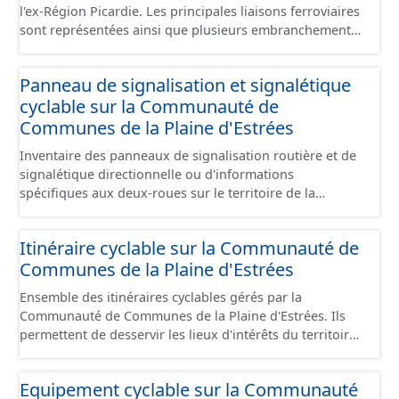
l'ex-Région Picardie. Les principales liaisons ferroviaires
sont représentées ainsi que plusieurs embranchements
particuliers permettant de desservir notamment de
grandes zones d'activité. Certaines voies représentées
Panneau de signalisation et signalétique
sont désaffectées mais sont toujours physiquement
cyclable sur la Communauté de
présentes sur le terrain.
Communes de la Plaine d'Estrées
Inventaire des panneaux de signalisation routière et de
signalétique directionnelle ou d'informations
spécifiques aux deux-roues sur le territoire de la
Communauté de Communes de la Plaine d'Estrées. Cette
donnée s'appuie sur le référentiel de panneaux (PANO)
Itinéraire cyclable sur la Communauté de
en cours de réalisation. Cet inventaire est en cours, la
Communes de la Plaine d'Estrées
donnée n'est donc pas exhaustive.
Ensemble des itinéraires cyclables gérés par la
Communauté de Communes de la Plaine d'Estrées. Ils
permettent de desservir les lieux d'intérêts du territoire
de courte ou moyenne distance destiné aux cyclistes
(pôle économique, éducatif, sites touristiques, etc.) dans
Equipement cyclable sur la Communauté
de bonnes conditions. Ils peuvent emprunter tout type