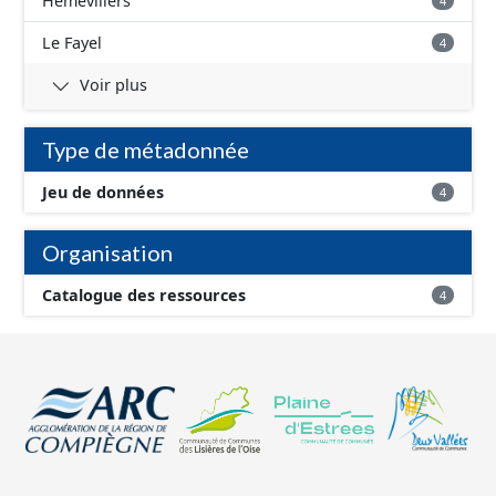
Hémévillers
4
Le Fayel
4
Voir plus
Type de métadonnée
Jeu de données
4
Organisation
Catalogue des ressources
4