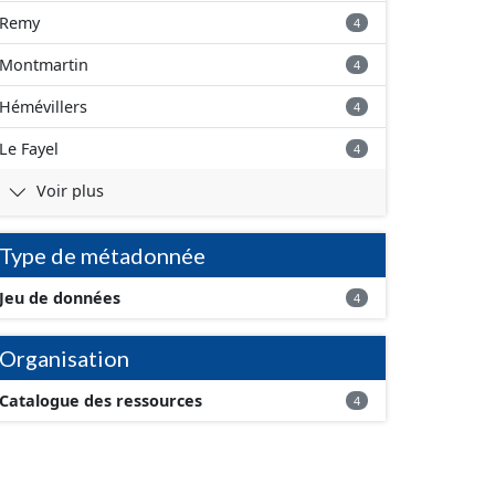
Remy
4
Montmartin
4
Hémévillers
4
Le Fayel
4
Voir plus
Type de métadonnée
Jeu de données
4
Organisation
Catalogue des ressources
4