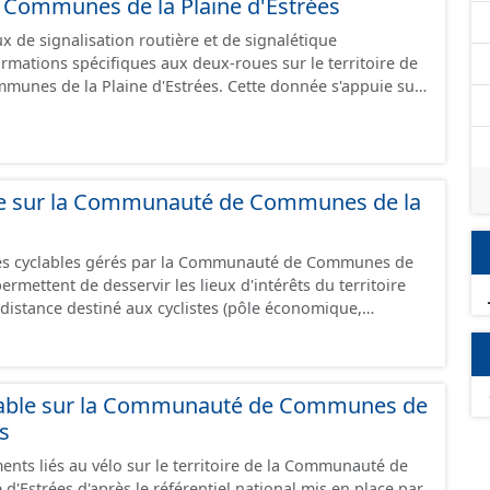
ommunes de la Plaine d'Estrées
 de signalisation routière et de signalétique
ormations spécifiques aux deux-roues sur le territoire de
unes de la Plaine d'Estrées. Cette donnée s'appuie sur
aux (PANO) en cours de réalisation. Cet inventaire est en
 donc pas exhaustive.
ble sur la Communauté de Communes de la
res cyclables gérés par la Communauté de Communes de
istance destiné aux cyclistes (pôle économique,
iques, etc.) dans de bonnes conditions. Ils peuvent
oies sécurisées : voie verte, piste cyclable, voie à faible
ilieu urbain : zone 30, couloir partagé avec les bus, aire
alonnement sur chaussée. Les itinéraires ne sont
lable sur la Communauté de Communes de
 mais une succession d’aménagements de natures
es
s peuvent emprunter des tronçons de voies non aménagés
ents liés au vélo sur le territoire de la Communauté de
 uniquement les
'Estrées d'après le référentiel national mis en place par