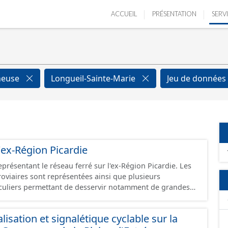
ACCUEIL
PRÉSENTATION
SERV
neuse
Longueil-Sainte-Marie
Jeu de données
'ex-Région Picardie
eprésentant le réseau ferré sur l'ex-Région Picardie. Les
rroviaires sont représentées ainsi que plusieurs
uliers permettant de desservir notamment de grandes
ines voies représentées sont désaffectées mais sont
présentes sur le terrain.
isation et signalétique cyclable sur la