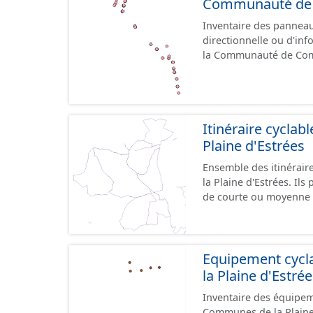
Communauté de C
Inventaire des panneaux
directionnelle ou d'inf
la Communauté de Comm
le référentiel de panne
cours, la donnée n'est
Itinéraire cycla
Plaine d'Estrées
Ensemble des itinérai
la Plaine d'Estrées. Ils permettent de desservir les lieux d'intérêts du territoire
de courte ou moyenne d
éducatif, sites tourist
emprunter tout type de v
trafic motorisé, et en m
piétonne, bandes cyclables ou j
Equipement cyc
pas des aménagements
la Plaine d'Estré
diverses et parfois il
Inventaire des équipem
pour assurer une continuité. Ce jeu de données comprend
Communes de la Plaine d