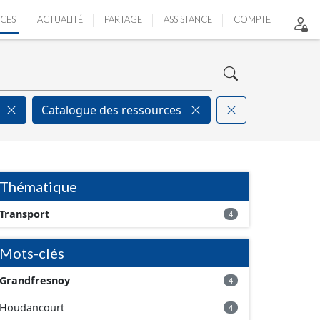
ICES
ACTUALITÉ
PARTAGE
ASSISTANCE
COMPTE
Catalogue des ressources
Thématique
Transport
4
Mots-clés
Grandfresnoy
4
Houdancourt
4