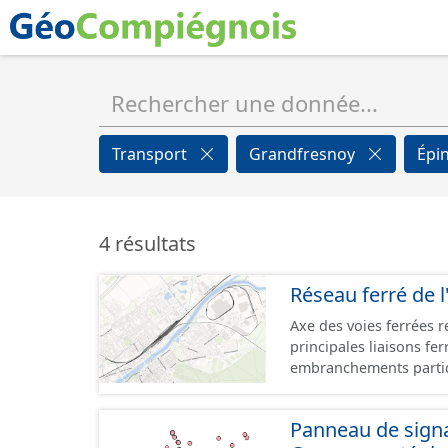
Transport
Grandfresnoy
Épi
4 résultats
Réseau ferré de l
Axe des voies ferrées r
principales liaisons fe
embranchements partic
zones d'activité. Certa
toujours physiquement 
Panneau de signal