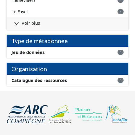
Hémévillers
4
Le Fayel
4
Voir plus
Type de métadonnée
Jeu de données
4
Organisation
Catalogue des ressources
4