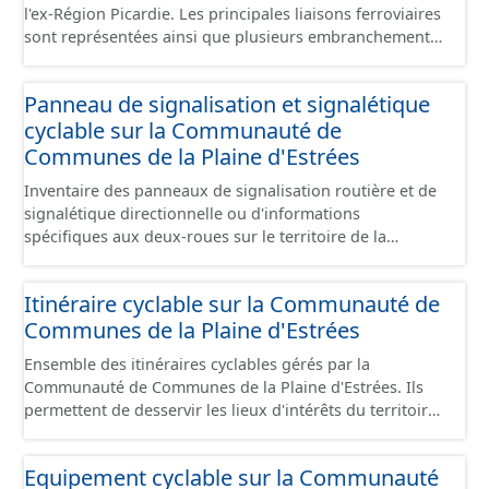
l'ex-Région Picardie. Les principales liaisons ferroviaires
sont représentées ainsi que plusieurs embranchements
particuliers permettant de desservir notamment de
grandes zones d'activité. Certaines voies représentées
Panneau de signalisation et signalétique
sont désaffectées mais sont toujours physiquement
cyclable sur la Communauté de
présentes sur le terrain.
Communes de la Plaine d'Estrées
Inventaire des panneaux de signalisation routière et de
signalétique directionnelle ou d'informations
spécifiques aux deux-roues sur le territoire de la
Communauté de Communes de la Plaine d'Estrées. Cette
donnée s'appuie sur le référentiel de panneaux (PANO)
Itinéraire cyclable sur la Communauté de
en cours de réalisation. Cet inventaire est en cours, la
Communes de la Plaine d'Estrées
donnée n'est donc pas exhaustive.
Ensemble des itinéraires cyclables gérés par la
Communauté de Communes de la Plaine d'Estrées. Ils
permettent de desservir les lieux d'intérêts du territoire
de courte ou moyenne distance destiné aux cyclistes
(pôle économique, éducatif, sites touristiques, etc.) dans
Equipement cyclable sur la Communauté
de bonnes conditions. Ils peuvent emprunter tout type