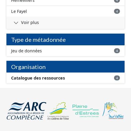
Hémévillers
4
Le Fayel
4
Voir plus
Type de métadonnée
Jeu de données
4
Organisation
Catalogue des ressources
4