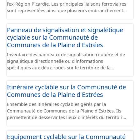
l'ex-Région Picardie. Les principales liaisons ferroviaires
sont représentées ainsi que plusieurs embranchements
particuliers permettant de desservir notamment de
grandes zones d'activité. Certaines voies représentées
Panneau de signalisation et signalétique
sont désaffectées mais sont toujours physiquement
cyclable sur la Communauté de
présentes sur le terrain.
Communes de la Plaine d'Estrées
Inventaire des panneaux de signalisation routière et de
signalétique directionnelle ou d'informations
spécifiques aux deux-roues sur le territoire de la
Communauté de Communes de la Plaine d'Estrées. Cette
donnée s'appuie sur le référentiel de panneaux (PANO)
Itinéraire cyclable sur la Communauté de
en cours de réalisation. Cet inventaire est en cours, la
Communes de la Plaine d'Estrées
donnée n'est donc pas exhaustive.
Ensemble des itinéraires cyclables gérés par la
Communauté de Communes de la Plaine d'Estrées. Ils
permettent de desservir les lieux d'intérêts du territoire
de courte ou moyenne distance destiné aux cyclistes
(pôle économique, éducatif, sites touristiques, etc.) dans
Equipement cyclable sur la Communauté
de bonnes conditions. Ils peuvent emprunter tout type