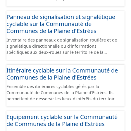
particuliers permettant de desservir notamment de
grandes zones d'activité. Certaines voies représentées
Panneau de signalisation et signalétique
sont désaffectées mais sont toujours physiquement
cyclable sur la Communauté de
présentes sur le terrain.
Communes de la Plaine d'Estrées
Inventaire des panneaux de signalisation routière et de
signalétique directionnelle ou d'informations
spécifiques aux deux-roues sur le territoire de la
Communauté de Communes de la Plaine d'Estrées. Cette
donnée s'appuie sur le référentiel de panneaux (PANO)
Itinéraire cyclable sur la Communauté de
en cours de réalisation. Cet inventaire est en cours, la
Communes de la Plaine d'Estrées
donnée n'est donc pas exhaustive.
Ensemble des itinéraires cyclables gérés par la
Communauté de Communes de la Plaine d'Estrées. Ils
permettent de desservir les lieux d'intérêts du territoire
de courte ou moyenne distance destiné aux cyclistes
(pôle économique, éducatif, sites touristiques, etc.) dans
Equipement cyclable sur la Communauté
de bonnes conditions. Ils peuvent emprunter tout type
de Communes de la Plaine d'Estrées
de voies sécurisées : voie verte, piste cyclable, voie à
faible trafic motorisé, et en milieu urbain : zone 30,