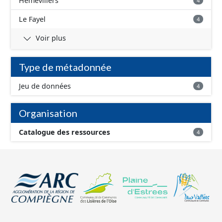
Hémévillers
4
Le Fayel
4
Voir plus
Type de métadonnée
Jeu de données
4
Organisation
Catalogue des ressources
4