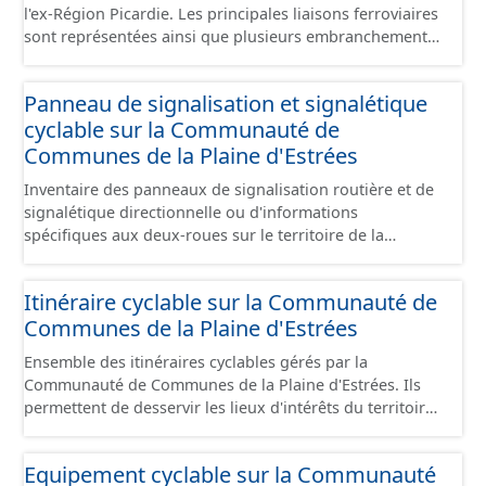
l'ex-Région Picardie. Les principales liaisons ferroviaires
sont représentées ainsi que plusieurs embranchements
particuliers permettant de desservir notamment de
grandes zones d'activité. Certaines voies représentées
Panneau de signalisation et signalétique
sont désaffectées mais sont toujours physiquement
cyclable sur la Communauté de
présentes sur le terrain.
Communes de la Plaine d'Estrées
Inventaire des panneaux de signalisation routière et de
signalétique directionnelle ou d'informations
spécifiques aux deux-roues sur le territoire de la
Communauté de Communes de la Plaine d'Estrées. Cette
donnée s'appuie sur le référentiel de panneaux (PANO)
Itinéraire cyclable sur la Communauté de
en cours de réalisation. Cet inventaire est en cours, la
Communes de la Plaine d'Estrées
donnée n'est donc pas exhaustive.
Ensemble des itinéraires cyclables gérés par la
Communauté de Communes de la Plaine d'Estrées. Ils
permettent de desservir les lieux d'intérêts du territoire
de courte ou moyenne distance destiné aux cyclistes
(pôle économique, éducatif, sites touristiques, etc.) dans
Equipement cyclable sur la Communauté
de bonnes conditions. Ils peuvent emprunter tout type