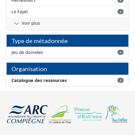
Hémévillers
4
Le Fayel
4
Voir plus
Type de métadonnée
Jeu de données
4
Organisation
Catalogue des ressources
4